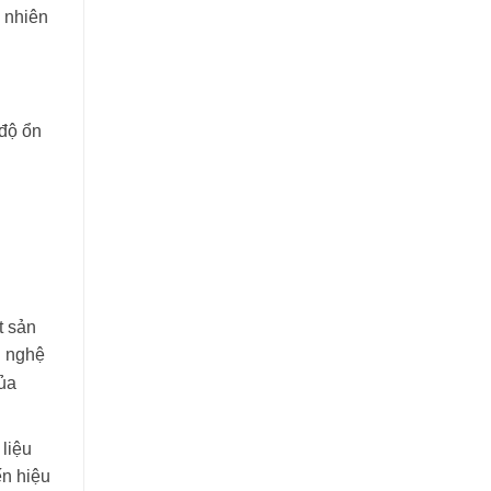
 nhiên
 độ ổn
t sản
g nghệ
ủa
 liệu
n hiệu