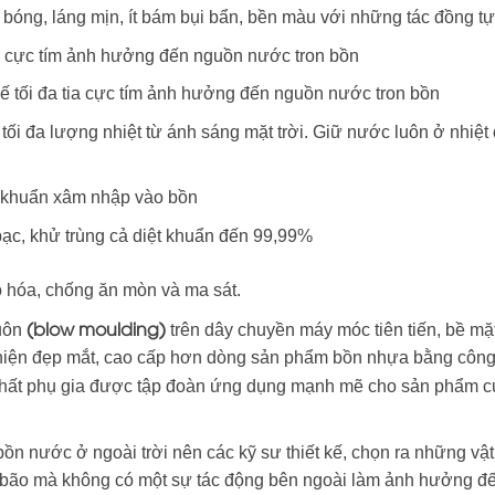
bóng, láng mịn, ít bám bụi bẩn, bền màu với những tác đồng tự
ia cực tím ảnh hưởng đến nguồn nước tron bồn
hế tối đa tia cực tím ảnh hưởng đến nguồn nước tron bồn
tối đa lượng nhiệt từ ánh sáng mặt trời. Giữ nước luôn ở nhiệt
i khuẩn xâm nhập vào bồn
bạc, khử trùng cả diệt khuẩn đến 99,99%
ão hóa, chống ăn mòn và ma sát.
(blow moulding)
huôn
trên dây chuyền máy móc tiên tiến, bề mặ
iện đẹp mắt, cao cấp hơn dòng sản phẩm bồn nhựa bằng côn
 chất phụ gia được tập đoàn ứng dụng mạnh mẽ cho sản phẩm c
 bồn nước ở ngoài trời nên các kỹ sư thiết kế, chọn ra những vật
 bão mà không có một sự tác động bên ngoài làm ảnh hưởng đế