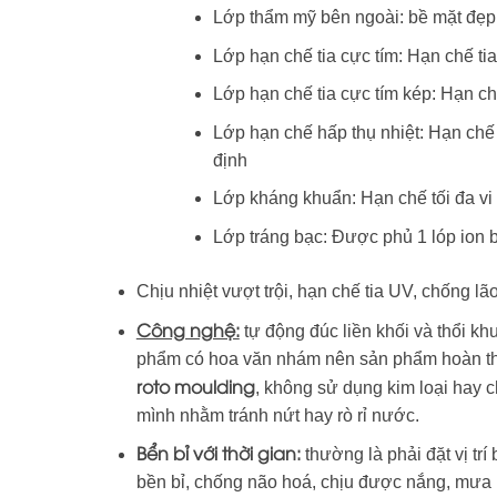
Lớp thẩm mỹ bên ngoài: bề mặt đẹp 
Lớp hạn chế tia cực tím: Hạn chế t
Lớp hạn chế tia cực tím kép: Hạn c
Lớp hạn chế hấp thụ nhiệt: Hạn chế 
định
Lớp kháng khuẩn: Hạn chế tối đa v
Lớp tráng bạc: Được phủ 1 lóp ion 
Chịu nhiệt vượt trội, hạn chế tia UV, chống l
Công nghệ:
tự động đúc liền khối và thổi k
phẩm có hoa văn nhám nên sản phẩm hoàn th
roto moulding
, không sử dụng kim loại hay
mình nhằm tránh nứt hay rò rỉ nước.
Bển bỉ với thời gian:
thường là phải đặt vị trí
bền bỉ, chống não hoá, chịu được nắng, mưa