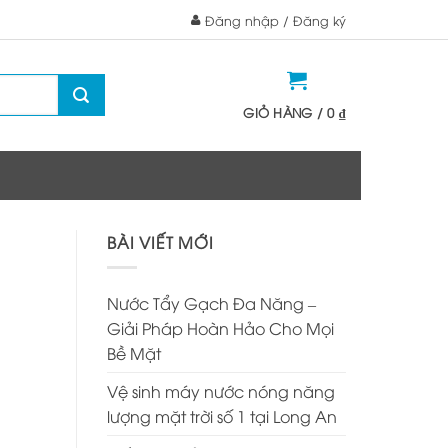
Đăng nhập / Đăng ký
GIỎ HÀNG /
0
₫
BÀI VIẾT MỚI
Nước Tẩy Gạch Đa Năng –
Giải Pháp Hoàn Hảo Cho Mọi
Bề Mặt
Vệ sinh máy nước nóng năng
lượng mặt trời số 1 tại Long An