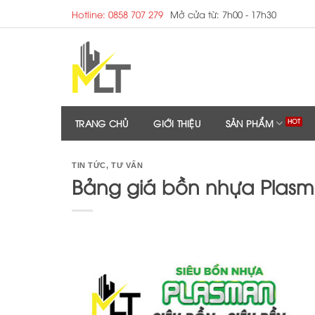
Skip
Hotline: 0858 707 279
Mở cửa từ: 7h00 - 17h30
to
content
TRANG CHỦ
GIỚI THIỆU
SẢN PHẨM
TIN TỨC
,
TƯ VẤN
Bảng giá bồn nhựa Plasma