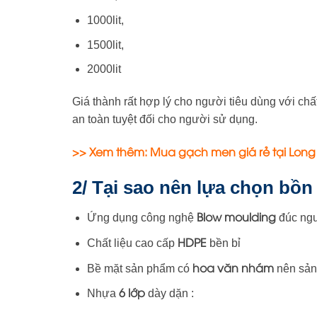
1000lit,
1500lit,
2000lit
Giá thành rất hợp lý cho người tiêu dùng với c
an toàn tuyệt đối cho người sử dụng.
>> Xem thêm:
Mua gạch men giá rẻ tại Long
2/ Tại sao nên lựa chọn bồ
Blow moulding
Ứng dụng công nghệ
đúc ngu
HDPE
Chất liệu cao cấp
bền bỉ
hoa văn nhám
Bề mặt sản phẩm có
nên sản
6 lớp
Nhựa
dày dặn :