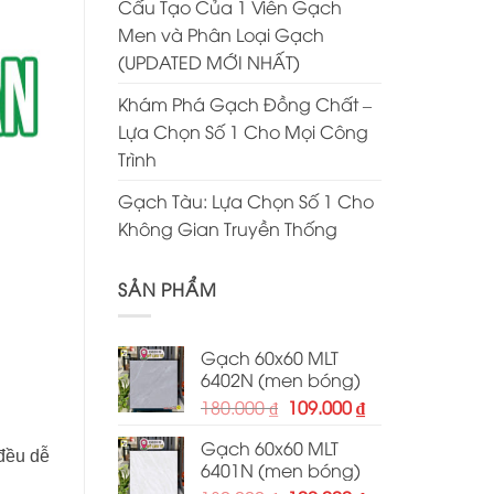
Cấu Tạo Của 1 Viên Gạch
Men và Phân Loại Gạch
(UPDATED MỚI NHẤT)
Khám Phá Gạch Đồng Chất –
Lựa Chọn Số 1 Cho Mọi Công
Trình
Gạch Tàu: Lựa Chọn Số 1 Cho
Không Gian Truyền Thống
SẢN PHẨM
Gạch 60x60 MLT
6402N (men bóng)
Giá
Giá
180.000
₫
109.000
₫
gốc
hiện
Gạch 60x60 MLT
là:
tại
 đều dễ
6401N (men bóng)
180.000 ₫.
là: