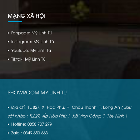
MẠNG XÃ HỘI
Fanpage: Mỹ Linh Tú
Instagram: Mỹ Linh Tú
Youtube: Mỹ Linh Tú
Tiktok: Mỹ Linh Tú
SHOWROOM MỸ LINH TÚ
Địa chỉ: TL 827, X. Hòa Phú, H. Châu Thành, T. Long An
( Sau
sát nhập : TL827, Ấp Hòa Phú 1, Xã Vĩnh Công, T. Tây Ninh )
Hotline: 0858 707 279
Zalo : 0349 653 663