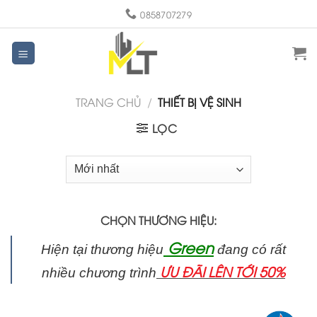
Skip
0858707279
to
content
TRANG CHỦ
/
THIẾT BỊ VỆ SINH
LỌC
CHỌN THƯƠNG HIỆU:
Green
​Hiện tại thương hiệu
đang có rất
ƯU ĐÃI LÊN TỚI 50%
nhiều chương trình