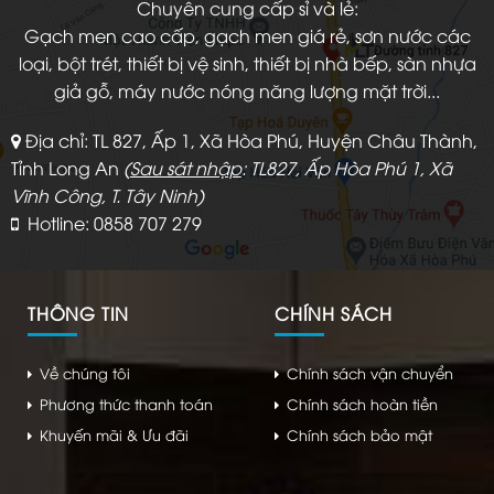
Chuyên cung cấp sỉ và lẻ:
Gạch men cao cấp, gạch men giá rẻ, sơn nước các
loại, bột trét, thiết bị vệ sinh, thiết bị nhà bếp, sàn nhựa
giả gỗ, máy nước nóng năng lượng mặt trời...
Địa chỉ: TL 827, Ấp 1, Xã Hòa Phú, Huyện Châu Thành,
Tỉnh Long An
(
Sau sát nhập
: TL827, Ấp Hòa Phú 1, Xã
Vĩnh Công, T. Tây Ninh)
Hotline: 0858 707 279
THÔNG TIN
CHÍNH SÁCH
Về chúng tôi
Chính sách vận chuyển
Phương thức thanh toán
Chính sách hoàn tiền
Khuyến mãi & Ưu đãi
Chính sách bảo mật