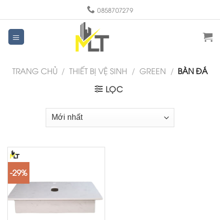
Skip
0858707279
to
content
TRANG CHỦ
/
THIẾT BỊ VỆ SINH
/
GREEN
/
BÀN ĐÁ
LỌC
-29%