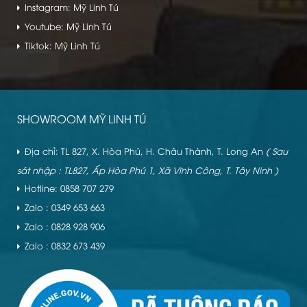
Instagram: Mỹ Linh Tú
Youtube: Mỹ Linh Tú
Tiktok: Mỹ Linh Tú
SHOWROOM MỸ LINH TÚ
Địa chỉ: TL 827, X. Hòa Phú, H. Châu Thành, T. Long An
( Sau
sát nhập : TL827, Ấp Hòa Phú 1, Xã Vĩnh Công, T. Tây Ninh )
Hotline: 0858 707 279
Zalo : 0349 653 663
Zalo : 0828 928 906
Zalo : 0832 673 439