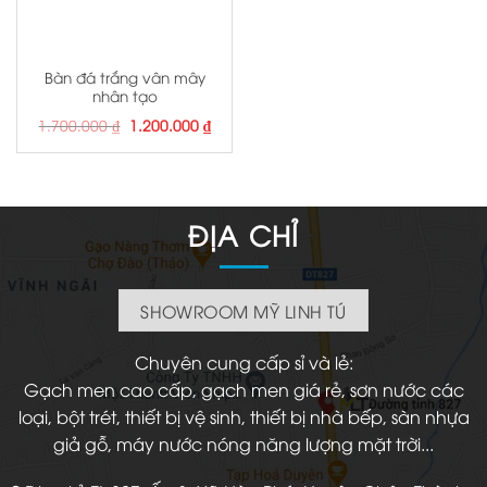
Bàn đá trắng vân mây
nhân tạo
Giá
Giá
1.700.000
₫
1.200.000
₫
gốc
hiện
là:
tại
1.700.000 ₫.
là:
1.200.000 ₫.
ĐỊA CHỈ
SHOWROOM MỸ LINH TÚ
Chuyên cung cấp sỉ và lẻ:
Gạch men cao cấp, gạch men giá rẻ, sơn nước các
loại, bột trét, thiết bị vệ sinh, thiết bị nhà bếp, sàn nhựa
giả gỗ, máy nước nóng năng lượng mặt trời...