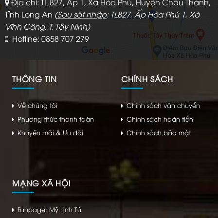
Địa chỉ: TL 827, Ấp 1, Xã Hòa Phú, Huyện Châu Thành,
Tỉnh Long An
(
Sau sát nhập
: TL827, Ấp Hòa Phú 1, Xã
Vĩnh Công, T. Tây Ninh)
Hotline: 0858 707 279
THÔNG TIN
CHÍNH SÁCH
Về chúng tôi
Chính sách vận chuyển
Phương thức thanh toán
Chính sách hoàn tiền
Khuyến mãi & Ưu đãi
Chính sách bảo mật
MẠNG XÃ HỘI
Fanpage: Mỹ Linh Tú