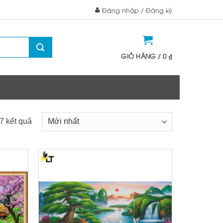
Đăng nhập / Đăng ký
GIỎ HÀNG /
0
₫
 7 kết quả