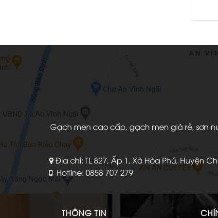
Gạch men cao cấp, gạch men giá rẻ, sơn nước
Địa chỉ: TL 827, Ấp 1, Xã Hòa Phú, Huyện C
Hotline: 0858 707 279
THÔNG TIN
CHÍ