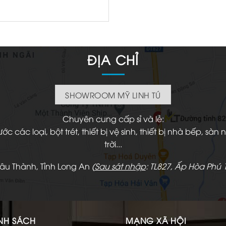
ĐỊA CHỈ
SHOWROOM MỸ LINH TÚ
Chuyên cung cấp sỉ và lẻ:
 các loại, bột trét, thiết bị vệ sinh, thiết bị nhà bếp, s
trời...
hâu Thành, Tỉnh Long An
(
Sau sát nhập
: TL827, Ấp Hòa Phú 1
NH SÁCH
MẠNG XÃ HỘI