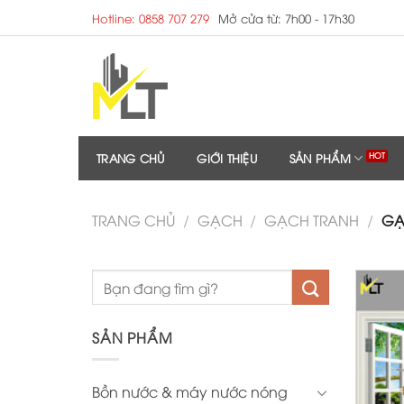
Skip
Hotline: 0858 707 279
Mở cửa từ: 7h00 - 17h30
to
content
TRANG CHỦ
GIỚI THIỆU
SẢN PHẨM
TRANG CHỦ
/
GẠCH
/
GẠCH TRANH
/
GẠ
SẢN PHẨM
Bồn nước & máy nước nóng