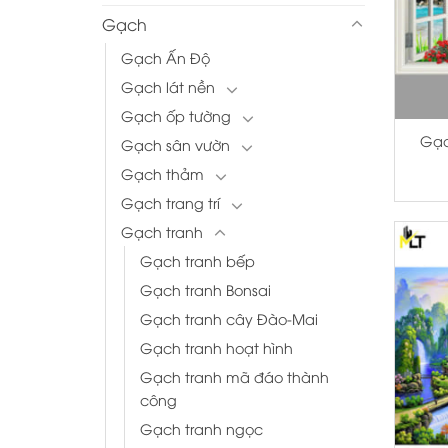
Gạch
Gạch Ấn Độ
Gạch lát nền
+
Gạch ốp tường
Gạc
Gạch sân vườn
Gạch thảm
Gạch trang trí
Gạch tranh
Gạch tranh bếp
Gạch tranh Bonsai
Gạch tranh cây Đào-Mai
Gạch tranh hoạt hình
Gạch tranh mã đáo thành
công
Gạch tranh ngọc