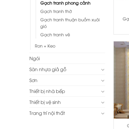
Gạch tranh phong cảnh
+
Gạch tranh thờ
Gạ
Gạch tranh thuận buồm xuôi
gió
Gạch tranh vẽ
Ron + Keo
Ngói
Sàn nhựa giả gỗ
Sơn
Thiết bị nhà bếp
Thiết bị vệ sinh
Trang trí nội thất
+