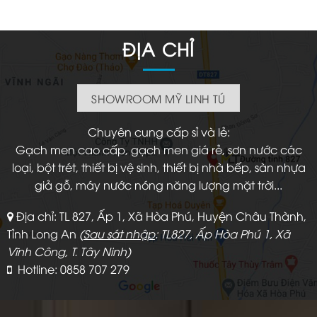
ĐỊA CHỈ
SHOWROOM MỸ LINH TÚ
Chuyên cung cấp sỉ và lẻ:
Gạch men cao cấp, gạch men giá rẻ, sơn nước các
loại, bột trét, thiết bị vệ sinh, thiết bị nhà bếp, sàn nhựa
giả gỗ, máy nước nóng năng lượng mặt trời...
Địa chỉ: TL 827, Ấp 1, Xã Hòa Phú, Huyện Châu Thành,
Tỉnh Long An
(
Sau sát nhập
: TL827, Ấp Hòa Phú 1, Xã
Vĩnh Công, T. Tây Ninh)
Hotline: 0858 707 279