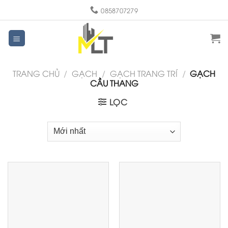
Skip
0858707279
to
content
TRANG CHỦ
/
GẠCH
/
GẠCH TRANG TRÍ
/
GẠCH
CẦU THANG
LỌC