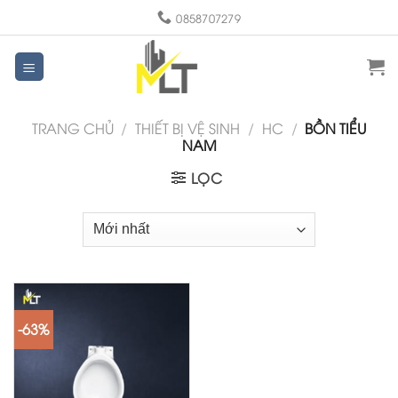
Skip
0858707279
to
content
TRANG CHỦ
/
THIẾT BỊ VỆ SINH
/
HC
/
BỒN TIỂU
NAM
LỌC
-63%