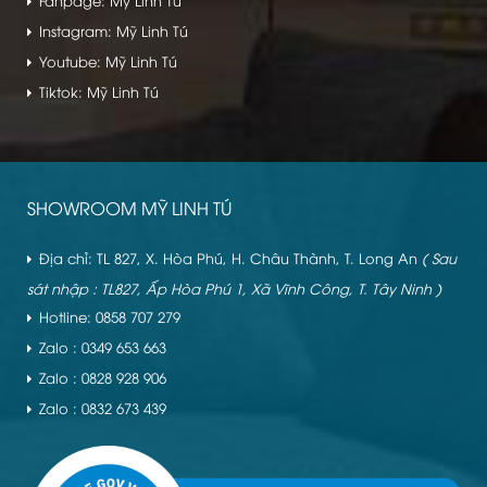
Instagram: Mỹ Linh Tú
Youtube: Mỹ Linh Tú
Tiktok: Mỹ Linh Tú
SHOWROOM MỸ LINH TÚ
Địa chỉ: TL 827, X. Hòa Phú, H. Châu Thành, T. Long An
( Sau
sát nhập : TL827, Ấp Hòa Phú 1, Xã Vĩnh Công, T. Tây Ninh )
Hotline: 0858 707 279
Zalo : 0349 653 663
Zalo : 0828 928 906
Zalo : 0832 673 439