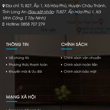
Địa chỉ: TL 827, Ấp 1, Xã Hòa Phú, Huyện Châu Thành,
Tỉnh Long An
(
Sau sát nhập
: TL827, Ấp Hòa Phú 1, Xã
Vĩnh Công, T. Tây Ninh)
Hotline: 0858 707 279
THÔNG TIN
CHÍNH SÁCH
Về chúng tôi
Chính sách vận chuyển
Phương thức thanh toán
Chính sách hoàn tiền
Khuyến mãi & Ưu đãi
Chính sách bảo mật
MẠNG XÃ HỘI
Fanpage: Mỹ Linh Tú