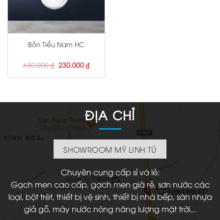
Bồn Tiểu Nam HC
Giá
Giá
630.000
₫
230.000
₫
gốc
hiện
là:
tại
630.000 ₫.
là:
230.000 ₫.
ĐỊA CHỈ
SHOWROOM MỸ LINH TÚ
Chuyên cung cấp sỉ và lẻ:
Gạch men cao cấp, gạch men giá rẻ, sơn nước các
loại, bột trét, thiết bị vệ sinh, thiết bị nhà bếp, sàn nhựa
giả gỗ, máy nước nóng năng lượng mặt trời...