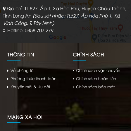
Địa chỉ: TL 827, Ấp 1, Xã Hòa Phú, Huyện Châu Thành,
Tỉnh Long An
(
Sau sát nhập
: TL827, Ấp Hòa Phú 1, Xã
Vĩnh Công, T. Tây Ninh)
Hotline: 0858 707 279
THÔNG TIN
CHÍNH SÁCH
Về chúng tôi
Chính sách vận chuyển
Phương thức thanh toán
Chính sách hoàn tiền
Khuyến mãi & Ưu đãi
Chính sách bảo mật
MẠNG XÃ HỘI