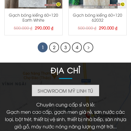
Gạch bóng kiếng 60×120
Gạch bóng kiếng 60×120
Earth White
62032
Giá
Giá
Giá
Giá
500.000
₫
290.000
₫
500.000
₫
290.000
₫
gốc
hiện
gốc
hiện
là:
tại
là:
tại
500.000 ₫.
là:
500.000 ₫.
là:
290.000 ₫.
290.000
1
2
3
4
ĐỊA CHỈ
SHOWROOM MỸ LINH TÚ
Chuyên cung cấp sỉ và lẻ:
Gạch men cao cấp, gạch men giá rẻ, sơn nước các
loại, bột trét, thiết bị vệ sinh, thiết bị nhà bếp, sàn nhựa
giả gỗ, máy nước nóng năng lượng mặt trời...