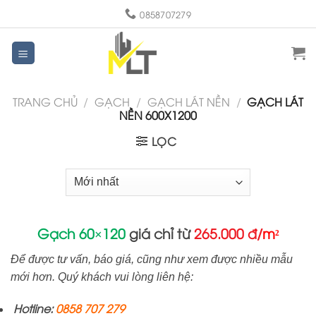
Skip
0858707279
to
content
TRANG CHỦ
/
GẠCH
/
GẠCH LÁT NỀN
/
GẠCH LÁT
NỀN 600X1200
LỌC
Gạch 60×120
giá chỉ từ
265.000 đ/
m²
Để được tư vấn, báo giá, cũng như xem được nhiều mẫu
mới hơn.
Quý khách vui lòng liên hệ:
Hotline:
0858 707 279