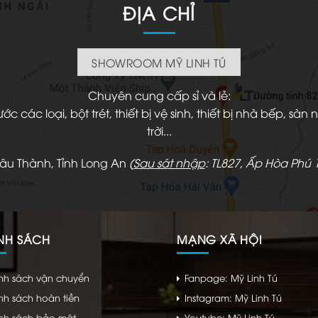
ĐỊA CHỈ
SHOWROOM MỸ LINH TÚ
Chuyên cung cấp sỉ và lẻ:
 các loại, bột trét, thiết bị vệ sinh, thiết bị nhà bếp, s
trời...
hâu Thành, Tỉnh Long An
(
Sau sát nhập
: TL827, Ấp Hòa Phú 1
NH SÁCH
MẠNG XÃ HỘI
nh sách vận chuyển
Fanpage: Mỹ Linh Tú
nh sách hoàn tiền
Instagram: Mỹ Linh Tú
nh sách bảo mật
Youtube: Mỹ Linh Tú