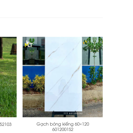
+
Gạch bóng kiếng 60×120
52103
6012001S2