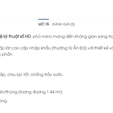
MÔ TẢ
ĐÁNH GIÁ (0)
 kỹ thuật số HD
, phủ nano mang đến không gian sang trọ
ốp lát cao cấp nhập khẩu (thường từ Ấn Độ) với thiết kế
n phần
p, chịu lực tốt, chống trầy xước.
ên/thùng (tương đương 1.44 m²).
ùng.