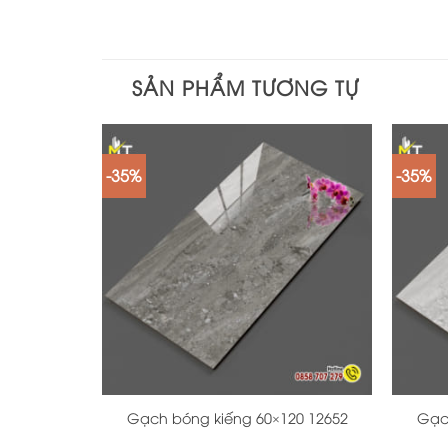
SẢN PHẨM TƯƠNG TỰ
-35%
-35%
+
+
Gạch bóng kiếng 60×120 12652
Gạc