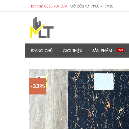
Skip
Hotline: 0858 707 279
Mở cửa từ: 7h00 - 17h30
to
content
TRANG CHỦ
GIỚI THIỆU
SẢN PHẨM
-33%