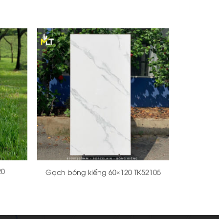
+
20
Gạch bóng kiếng 60×120 TK52105