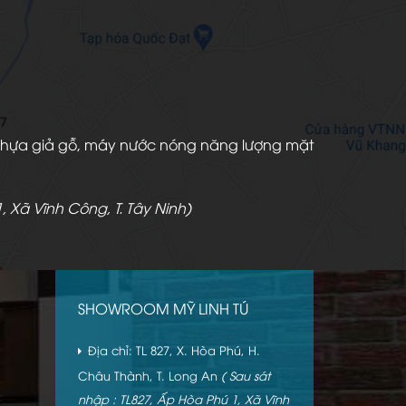
àn nhựa giả gỗ, máy nước nóng năng lượng mặt
, Xã Vĩnh Công, T. Tây Ninh)
SHOWROOM MỸ LINH TÚ
Địa chỉ: TL 827, X. Hòa Phú, H.
Châu Thành, T. Long An
( Sau sát
nhập : TL827, Ấp Hòa Phú 1, Xã Vĩnh