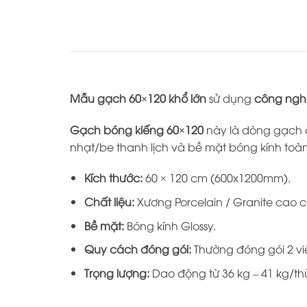
Mẫu gạch 60×120 khổ lớn
sử dụng
công nghệ
Gạch bóng kiếng 60×120
này là dòng gạch 
nhạt/be thanh lịch và bề mặt bóng kính toà
Kích thước:
60 × 120 cm (600x1200mm).
Chất liệu:
Xương Porcelain / Granite cao cấ
Bề mặt:
Bóng kính Glossy.
Quy cách đóng gói:
Thường đóng gói 2 vi
Trọng lượng:
Dao động từ 36 kg – 41 kg/th