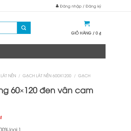
Đăng nhập / Đăng ký
GIỎ HÀNG /
0
₫
LÁT NỀN
/
GẠCH LÁT NỀN 600X1200
/
GẠCH
ng 60×120 đen vân cam
Giá
₫
hiện
0% loại 1