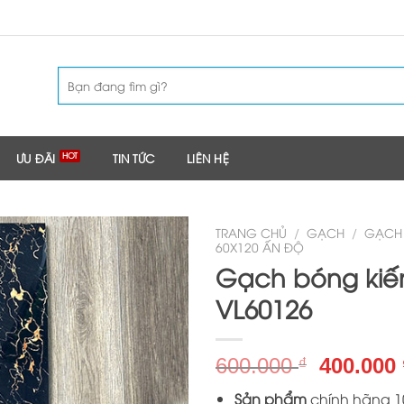
Tìm
kiếm:
ƯU ĐÃI
TIN TỨC
LIÊN HỆ
TRANG CHỦ
/
GẠCH
/
GẠCH 
60X120 ẤN ĐỘ
Gạch bóng kiế
VL60126
Giá
600.000
400.000
₫
gốc
Sản phẩm
chính hãng 10