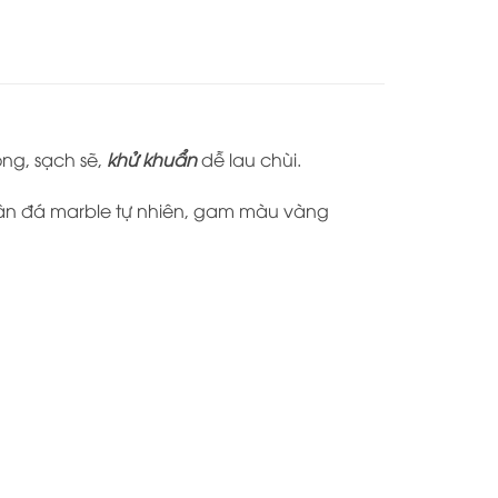
ng, sạch sẽ,
khử khuẩn
dễ lau chùi.
 vân đá marble tự nhiên, gam màu vàng