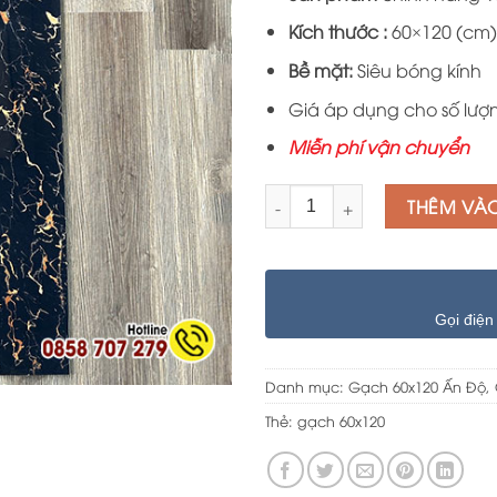
là:
600.000 
Kích thước :
60×120 (cm)
Bề mặt:
Siêu bóng kính
Giá áp dụng cho số lượ
Miễn phí vận chuyển
Số lượng
THÊM VÀ
Gọi điện
Danh mục:
Gạch 60x120 Ấn Độ
,
Thẻ:
gạch 60x120