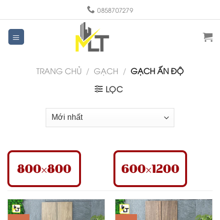
Skip
0858707279
to
content
TRANG CHỦ
/
GẠCH
/
GẠCH ẤN ĐỘ
LỌC