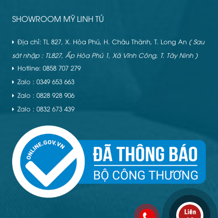
SHOWROOM MỸ LINH TÚ
Địa chỉ: TL 827, X. Hòa Phú, H. Châu Thành, T. Long An
( Sau
sát nhập : TL827, Ấp Hòa Phú 1, Xã Vĩnh Công, T. Tây Ninh )
Hotline: 0858 707 279
Zalo : 0349 653 663
Zalo : 0828 928 906
Zalo : 0832 673 439