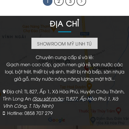
1
2
3
ĐỊA CHỈ
SHOWROOM MỸ LINH TÚ
Chuyên cung cấp sỉ và lẻ:
Gạch men cao cấp, gạch men giá rẻ, sơn nước các
loại, bột trét, thiết bị vệ sinh, thiết bị nhà bếp, sàn nhựa
giả gỗ, máy nước nóng năng lượng mặt trời...
Địa chỉ: TL 827, Ấp 1, Xã Hòa Phú, Huyện Châu Thành,
Tỉnh Long An
(
Sau sát nhập
: TL827, Ấp Hòa Phú 1, Xã
Vĩnh Công, T. Tây Ninh)
Hotline: 0858 707 279