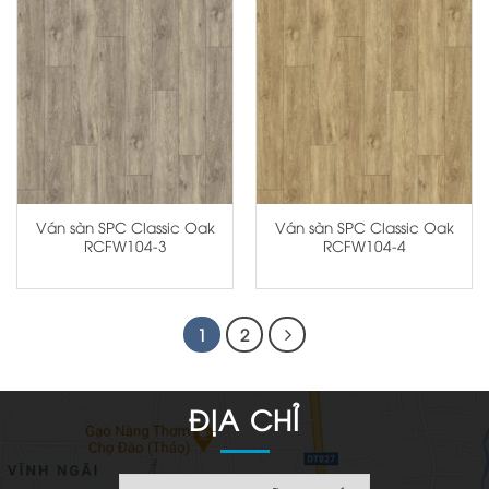
Ván sàn SPC Classic Oak
Ván sàn SPC Classic Oak
RCFW104-3
RCFW104-4
1
2
ĐỊA CHỈ