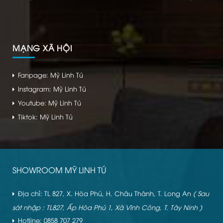
MẠNG XÃ HỘI
Fanpage: Mỹ Linh Tú
Instagram: Mỹ Linh Tú
Youtube: Mỹ Linh Tú
Tiktok: Mỹ Linh Tú
SHOWROOM MỸ LINH TÚ
Địa chỉ: TL 827, X. Hòa Phú, H. Châu Thành, T. Long An
( Sau
sát nhập : TL827, Ấp Hòa Phú 1, Xã Vĩnh Công, T. Tây Ninh )
Hotline: 0858 707 279