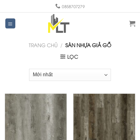
Skip
0858707279
to
content
TRANG CHỦ
/
SÀN NHỰA GIẢ GỖ
LỌC