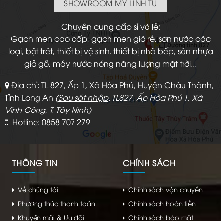
SHOWROOM MỸ LINH TÚ
Chuyên cung cấp sỉ và lẻ:
Gạch men cao cấp, gạch men giá rẻ, sơn nước các
loại, bột trét, thiết bị vệ sinh, thiết bị nhà bếp, sàn nhựa
giả gỗ, máy nước nóng năng lượng mặt trời...
Địa chỉ: TL 827, Ấp 1, Xã Hòa Phú, Huyện Châu Thành,
Tỉnh Long An
(
Sau sát nhập
: TL827, Ấp Hòa Phú 1, Xã
Vĩnh Công, T. Tây Ninh)
Hotline: 0858 707 279
THÔNG TIN
CHÍNH SÁCH
Về chúng tôi
Chính sách vận chuyển
Phương thức thanh toán
Chính sách hoàn tiền
Khuyến mãi & Ưu đãi
Chính sách bảo mật