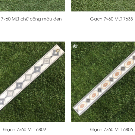
+
7×60 MLT chữ công màu đen
Gạch 7×60 MLT 7638
+
Gạch 7×60 MLT 6809
Gạch 7×60 MLT 6806