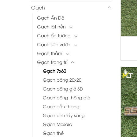
Gạch
Gạch Ấn Độ
Gạch lát nền
+
Gạch ốp tường
Gạch sân vườn
Gạch thảm
Gạch trang trí
Gạch 7x60
Gạch bông 20x20
Gạch bông gió 3D
Gạch bông thông gió
Gạch cầu thang
Gạch kính lấy sáng
Gạch Mosaic
Gạch thẻ