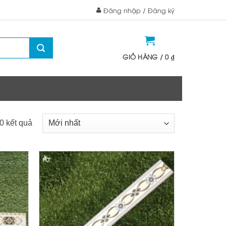
Đăng nhập / Đăng ký
GIỎ HÀNG /
0
₫
10 kết quả