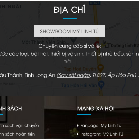
ĐỊA CHỈ
SHOWROOM MỸ LINH TÚ
Chuyên cung cấp sỉ và lẻ:
 các loại, bột trét, thiết bị vệ sinh, thiết bị nhà bếp, s
trời...
hâu Thành, Tỉnh Long An
(
Sau sát nhập
: TL827, Ấp Hòa Phú 1
NH SÁCH
MẠNG XÃ HỘI
nh sách vận chuyển
Fanpage: Mỹ Linh Tú
nh sách hoàn tiền
Instagram: Mỹ Linh Tú