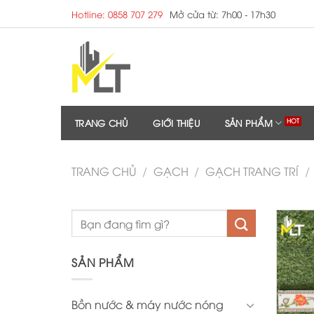
Skip
Hotline: 0858 707 279
Mở cửa từ: 7h00 - 17h30
to
content
TRANG CHỦ
GIỚI THIỆU
SẢN PHẨM
TRANG CHỦ
/
GẠCH
/
GẠCH TRANG TRÍ
/
SẢN PHẨM
Bồn nước & máy nước nóng