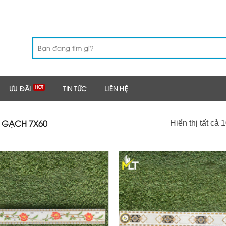
Tìm
kiếm:
ƯU ĐÃI
TIN TỨC
LIÊN HỆ
GẠCH 7X60
Hiển thị tất cả 