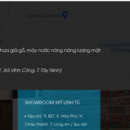
àn nhựa giả gỗ, máy nước nóng năng lượng mặt
, Xã Vĩnh Công, T. Tây Ninh)
SHOWROOM MỸ LINH TÚ
Địa chỉ: TL 827, X. Hòa Phú, H.
Châu Thành, T. Long An
( Sau sát