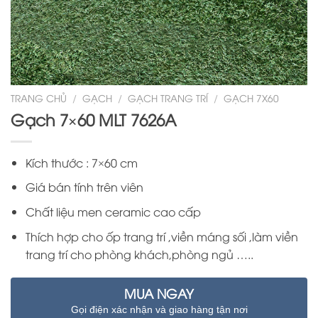
TRANG CHỦ
/
GẠCH
/
GẠCH TRANG TRÍ
/
GẠCH 7X60
Gạch 7×60 MLT 7626A
Kích thước : 7×60 cm
Giá bán tính trên viên
Chất liệu men ceramic cao cấp
Thích hợp cho ốp trang trí ,viền máng sối ,làm viền
trang trí cho phòng khách,phòng ngủ …..
MUA NGAY
Gọi điện xác nhận và giao hàng tận nơi