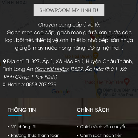
SHOWROOM MỸ LINH TÚ
Chuyên cung cấp sỉ và lẻ:
Gạch men cao cấp, gạch men giá rẻ, sơn nước các
loại, bột trét, thiết bị vệ sinh, thiết bị nhà bếp, sàn nhựa
giả gỗ, máy nước nóng năng lượng mặt trời...
Địa chỉ: TL 827, Ấp 1, Xã Hòa Phú, Huyện Châu Thành,
Tỉnh Long An
(
Sau sát nhập
: TL827, Ấp Hòa Phú 1, Xã
Vĩnh Công, T. Tây Ninh)
Hotline: 0858 707 279
THÔNG TIN
CHÍNH SÁCH
Về chúng tôi
Chính sách vận chuyển
Phương thức thanh toán
Chính sách hoàn tiền