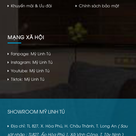
Khuyến mãi & Ưu đãi
Chính sách bảo mật
MẠNG XÃ HỘI
Fanpage: Mỹ Linh Tú
Instagram: Mỹ Linh Tú
Youtube: Mỹ Linh Tú
Tiktok: Mỹ Linh Tú
SHOWROOM MỸ LINH TÚ
Địa chỉ: TL 827, X. Hòa Phú, H. Châu Thành, T. Long An
( Sau
sát nhập : TL827, Ấp Hòa Phú 1, Xã Vĩnh Công, T. Tây Ninh )