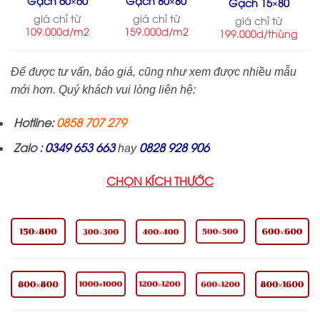
Gạch 60×60
Gạch 80×80
Gạch 15×80
giá chỉ từ
giá chỉ từ
giá chỉ từ
109.000d/m2
159.000d/m2
199.000d/thùng
Để được tư vấn, báo giá, cũng như xem được nhiều mẫu
mới hơn.
Quý khách vui lòng liên hệ:
Hotline:
0858 707 279
Zalo :
0349 653 663
0828 928 906
hay
CHỌN KÍCH THƯỚC