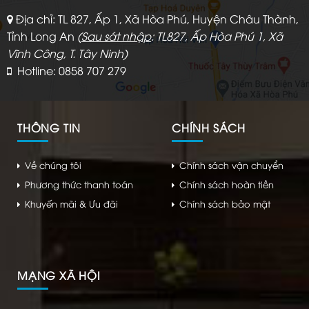
Địa chỉ: TL 827, Ấp 1, Xã Hòa Phú, Huyện Châu Thành,
Tỉnh Long An
(
Sau sát nhập
: TL827, Ấp Hòa Phú 1, Xã
Vĩnh Công, T. Tây Ninh)
Hotline: 0858 707 279
THÔNG TIN
CHÍNH SÁCH
Về chúng tôi
Chính sách vận chuyển
Phương thức thanh toán
Chính sách hoàn tiền
Khuyến mãi & Ưu đãi
Chính sách bảo mật
MẠNG XÃ HỘI