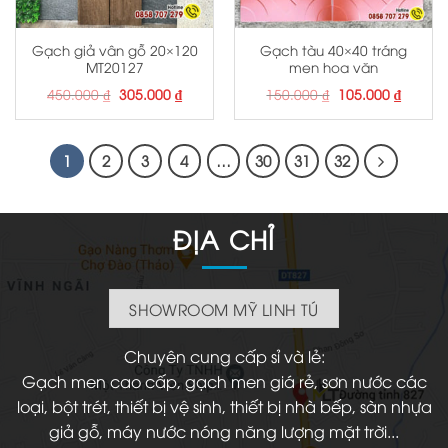
Gạch giả vân gỗ 20×120
Gạch tàu 40×40 tráng
MT20127
men hoa văn
Giá
Giá
Giá
Giá
450.000
₫
305.000
₫
150.000
₫
105.000
₫
gốc
hiện
gốc
hiện
là:
tại
là:
tại
450.000 ₫.
là:
150.000 ₫.
là:
305.000 ₫.
105.000
1
2
3
4
…
30
31
32
ĐỊA CHỈ
SHOWROOM MỸ LINH TÚ
Chuyên cung cấp sỉ và lẻ:
Gạch men cao cấp, gạch men giá rẻ, sơn nước các
loại, bột trét, thiết bị vệ sinh, thiết bị nhà bếp, sàn nhựa
giả gỗ, máy nước nóng năng lượng mặt trời...