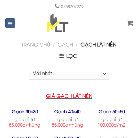
Skip
0858707279
to
content
TRANG CHỦ
/
GẠCH
/
GẠCH LÁT NỀN
LỌC
GIÁ GẠCH LÁT NỀN
Gạch 30×30
Gạch 40×40
Gạch 50×50
giá chỉ từ
giá chỉ từ
giá chỉ từ
85.000d/thùng
85.000d/thùng
100.000d/m2