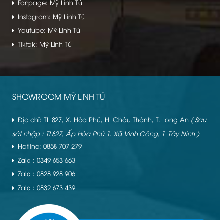
Fanpage: Mỹ Linh Tú
Instagram: Mỹ Linh Tú
Youtube: Mỹ Linh Tú
Tiktok: Mỹ Linh Tú
SHOWROOM MỸ LINH TÚ
Địa chỉ: TL 827, X. Hòa Phú, H. Châu Thành, T. Long An
( Sau
sát nhập : TL827, Ấp Hòa Phú 1, Xã Vĩnh Công, T. Tây Ninh )
Hotline: 0858 707 279
Zalo : 0349 653 663
Zalo : 0828 928 906
Zalo : 0832 673 439