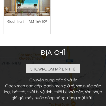
Gạch tranh – MLT 16V109
ĐỊA CHỈ
SHOWROOM MỸ LINH TÚ
Chuyên cung cấp sỉ và lẻ:
Gạch men cao cấp, gạch men giá rẻ, sơn nước các
loại, bột trét, thiết bị vệ sinh, thiết bị nhà bếp, sàn nhựa
giả gỗ, máy nước nóng năng lượng mặt trời...