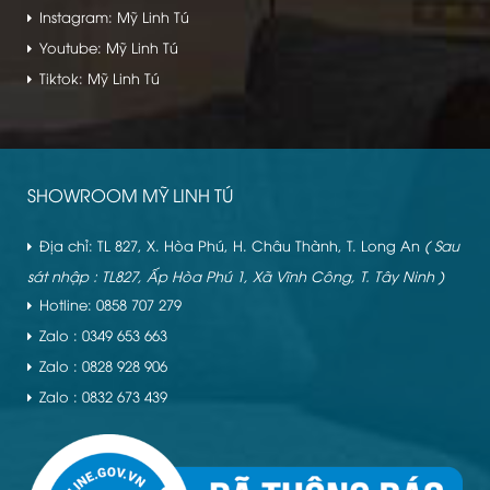
Instagram: Mỹ Linh Tú
Youtube: Mỹ Linh Tú
Tiktok: Mỹ Linh Tú
SHOWROOM MỸ LINH TÚ
Địa chỉ: TL 827, X. Hòa Phú, H. Châu Thành, T. Long An
( Sau
sát nhập : TL827, Ấp Hòa Phú 1, Xã Vĩnh Công, T. Tây Ninh )
Hotline: 0858 707 279
Zalo : 0349 653 663
Zalo : 0828 928 906
Zalo : 0832 673 439