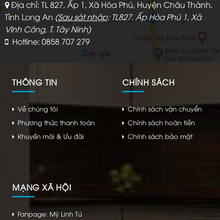
Địa chỉ: TL 827, Ấp 1, Xã Hòa Phú, Huyện Châu Thành,
Tỉnh Long An
(
Sau sát nhập
: TL827, Ấp Hòa Phú 1, Xã
Vĩnh Công, T. Tây Ninh)
Hotline: 0858 707 279
THÔNG TIN
CHÍNH SÁCH
Về chúng tôi
Chính sách vận chuyển
Phương thức thanh toán
Chính sách hoàn tiền
Khuyến mãi & Ưu đãi
Chính sách bảo mật
MẠNG XÃ HỘI
Fanpage: Mỹ Linh Tú