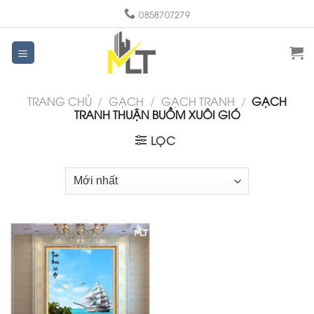
Skip
0858707279
to
content
TRANG CHỦ
/
GẠCH
/
GẠCH TRANH
/
GẠCH
TRANH THUẬN BUỒM XUÔI GIÓ
LỌC