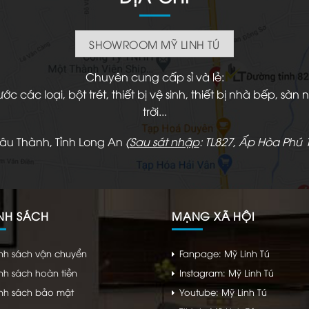
SHOWROOM MỸ LINH TÚ
Chuyên cung cấp sỉ và lẻ:
 các loại, bột trét, thiết bị vệ sinh, thiết bị nhà bếp, s
trời...
hâu Thành, Tỉnh Long An
(
Sau sát nhập
: TL827, Ấp Hòa Phú 1
NH SÁCH
MẠNG XÃ HỘI
nh sách vận chuyển
Fanpage: Mỹ Linh Tú
nh sách hoàn tiền
Instagram: Mỹ Linh Tú
nh sách bảo mật
Youtube: Mỹ Linh Tú