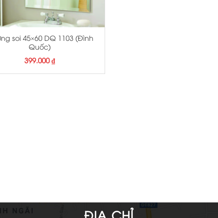
ng soi 45×60 DQ 1103 (Đình
Quốc)
399.000
₫
ĐỊA CHỈ