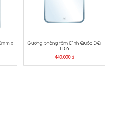
+
50mm x
Gương phòng tắm Đình Quốc DQ
1106
iá
440.000
₫
iện
ại
:
80.000 ₫.