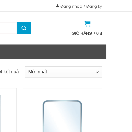
Đăng nhập / Đăng ký
GIỎ HÀNG /
0
₫
 4 kết quả