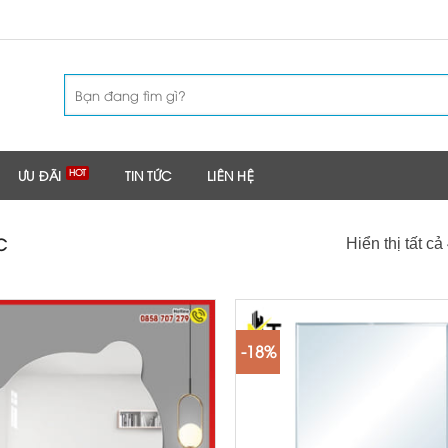
Tìm
kiếm:
ƯU ĐÃI
TIN TỨC
LIÊN HỆ
C
Hiển thị tất cả
-18%