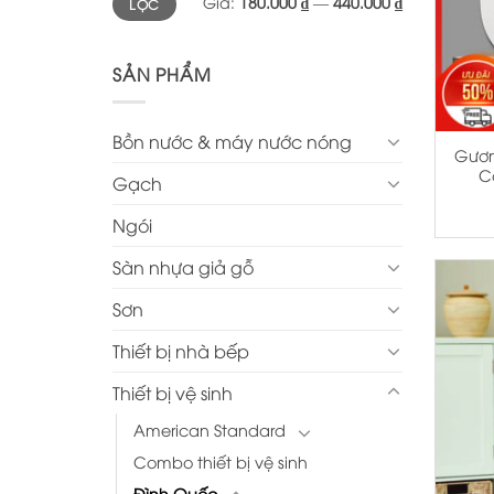
Giá:
180.000 ₫
—
440.000 ₫
LỌC
thấp
cao
nhất
nhất
SẢN PHẨM
+
Bồn nước & máy nước nóng
Gươn
C
Gạch
Ngói
Sàn nhựa giả gỗ
Sơn
Thiết bị nhà bếp
Thiết bị vệ sinh
American Standard
Combo thiết bị vệ sinh
Đình Quốc