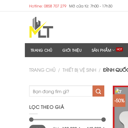
Skip
Hotline: 0858 707 279
Mở cửa từ: 7h00 - 17h30
to
content
TRANG CHỦ
GIỚI THIỆU
SẢN PHẨM
TRANG CHỦ
/
THIẾT BỊ VỆ SINH
/
ĐÌNH QUỐ
-50%
LỌC THEO GIÁ
Giá
Giá