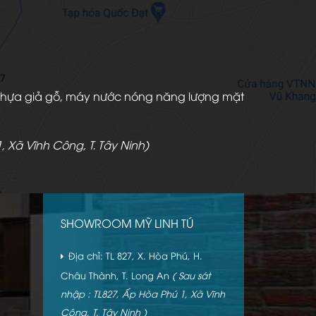
àn nhựa giả gỗ, máy nước nóng năng lượng mặt
, Xã Vĩnh Công, T. Tây Ninh)
SHOWROOM MỸ LINH TÚ
Địa chỉ: TL 827, X. Hòa Phú, H.
Châu Thành, T. Long An
( Sau sát
nhập : TL827, Ấp Hòa Phú 1, Xã Vĩnh
Công, T. Tây Ninh )