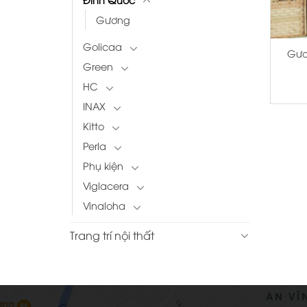
Gương
+
Golicaa
Gươ
Green
HC
INAX
Kitto
Perla
Phụ kiện
Viglacera
Vinaloha
Trang trí nội thất