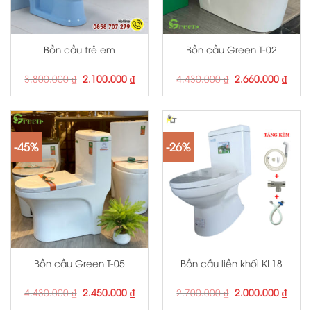
Bồn cầu trẻ em
Bồn cầu Green T-02
Giá
Giá
Giá
Giá
3.800.000
₫
2.100.000
₫
4.430.000
₫
2.660.000
₫
gốc
hiện
gốc
hiện
là:
tại
là:
tại
3.800.000 ₫.
là:
4.430.000 ₫.
là:
2.100.000 ₫.
2.660
-45%
-26%
Bồn cầu Green T-05
Bồn cầu liền khối KL18
Giá
Giá
Giá
Giá
4.430.000
₫
2.450.000
₫
2.700.000
₫
2.000.000
₫
gốc
hiện
gốc
hiện
là:
tại
là:
tại