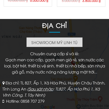
10.000.000
₫
5.000.000
₫
Giá
Giá
5.000.000
₫
3.800.000
₫
gốc
hiện
gốc
hiện
là:
tại
là:
tại
10.000.000 ₫.
là:
5.000.000 ₫.
là:
5.000.000 ₫.
3.800
ĐỊA CHỈ
SHOWROOM MỸ LINH TÚ
Chuyên cung cấp sỉ và lẻ:
Gạch men cao cấp, gạch men giá rẻ, sơn nước các
loại, bột trét, thiết bị vệ sinh, thiết bị nhà bếp, sàn nhựa
giả gỗ, máy nước nóng năng lượng mặt trời...
Địa chỉ: TL 827, Ấp 1, Xã Hòa Phú, Huyện Châu Thành,
Tỉnh Long An
(
Sau sát nhập
: TL827, Ấp Hòa Phú 1, Xã
Vĩnh Công, T. Tây Ninh)
Hotline: 0858 707 279