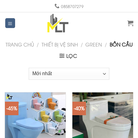
Skip
0858707279
to
content
TRANG CHỦ
/
THIẾT BỊ VỆ SINH
/
GREEN
/
BỒN CẦU
LỌC
-45%
-40%