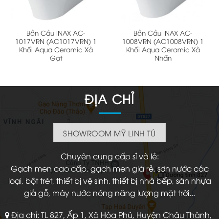
Bồn Cầu INAX AC-
Bồn Cầu INAX AC-
1017VRN (AC1017VRN) 1
1008VRN (AC1008VRN) 1
Khối Aqua Ceramic Xả
Khối Aqua Ceramic Xả
Gạt
Nhấn
ĐỊA CHỈ
SHOWROOM MỸ LINH TÚ
Chuyên cung cấp sỉ và lẻ:
Gạch men cao cấp, gạch men giá rẻ, sơn nước các
loại, bột trét, thiết bị vệ sinh, thiết bị nhà bếp, sàn nhựa
giả gỗ, máy nước nóng năng lượng mặt trời...
Địa chỉ: TL 827, Ấp 1, Xã Hòa Phú, Huyện Châu Thành,