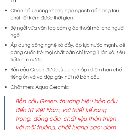
xả.
Chân cầu suông không ngõ ngách dế dàng lau
chùi tiết kiệm được thời gian.
Bệ ngồi vừa vặn tạo cảm giác thoải mái cho người
ngồi
Áp dụng công nghệ xả đẩy, áp lực nước mạnh, dễ
dàng cuốn trôi mọi chất bẩn chỉ trong 1 lần xả, siêu
tiết kiệm nước
Bồn cầu Green được sử dụng nắp rơi êm hạn chế
tiếng ồn và va đập gây nứt nở bàn cầu
Chất men: Aqua Ceramic
Bồn cầu Green: thương hiệu bồn cầu
đến từ Việt Nam, với thiết kế sang
trọng, đẳng cấp, chất liệu thân thiện
với môi trường, chất lượng cao: đảm