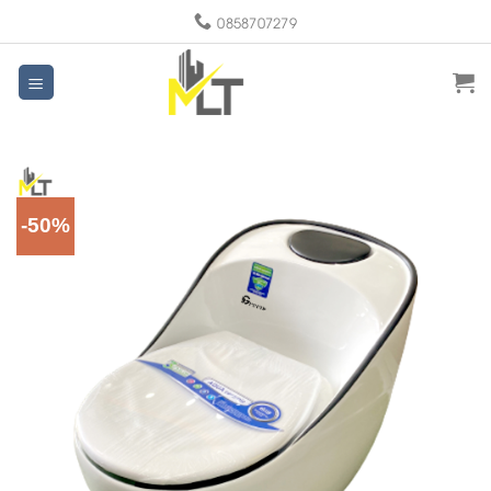
Skip
0858707279
to
content
-50%