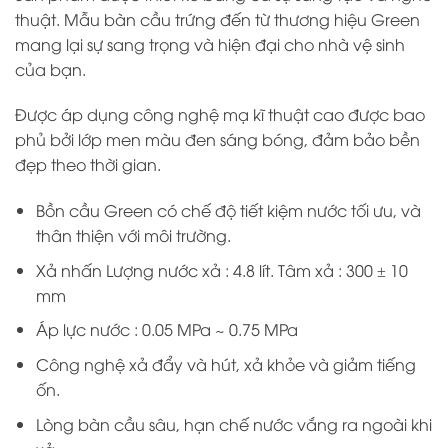
thuật. Mẫu bàn cầu trứng đến từ thương hiệu Green
mang lại sự sang trọng và hiện đại cho nhà vệ sinh
của bạn.
Được áp dụng công nghệ mạ kĩ thuật cao được bao
phủ bởi lớp men màu đen sáng bóng, đảm bảo bền
đẹp theo thời gian.
Bồn cầu Green có chế độ tiết kiệm nước tối ưu, và
thân thiện với môi trường.
Xả nhấn Lượng nước xả : 4.8 lít. Tâm xả : 300 ± 10
mm
Áp lực nước : 0.05 MPa ~ 0.75 MPa
Công nghệ xả đẩy và hút, xả khỏe và giảm tiếng
ốn.
Lòng bàn cầu sâu, hạn chế nước vắng ra ngoài khi