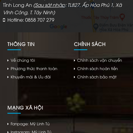
Tỉnh Long An
(
Sau sát nhập
: TL827, Ấp Hòa Phú 1, Xã
Vĩnh Công, T. Tây Ninh)
Hotline: 0858 707 279
THÔNG TIN
CHÍNH SÁCH
Về chúng tôi
Chính sách vận chuyển
Phương thức thanh toán
Chính sách hoàn tiền
Khuyến mãi & Ưu đãi
Chính sách bảo mật
MẠNG XÃ HỘI
Fanpage: Mỹ Linh Tú
Instagram: Mỹ Linh Tú