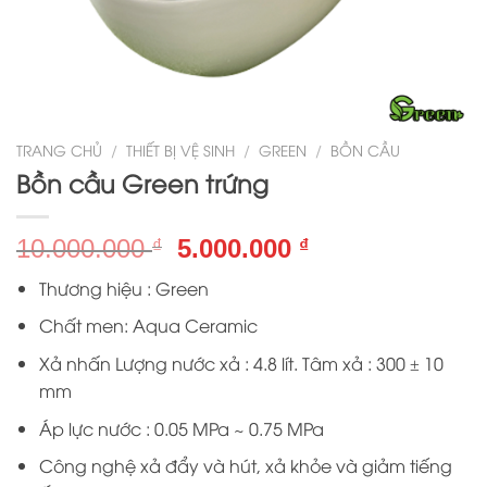
TRANG CHỦ
/
THIẾT BỊ VỆ SINH
/
GREEN
/
BỒN CẦU
Bồn cầu Green trứng
Giá
Giá
10.000.000
5.000.000
₫
₫
gốc
hiện
Thương hiệu : Green
là:
tại
10.000.000 ₫.
là:
Chất men: Aqua Ceramic
5.000.000 ₫.
Xả nhấn Lượng nước xả : 4.8 lít. Tâm xả : 300 ± 10
mm
Áp lực nước : 0.05 MPa ~ 0.75 MPa
Công nghệ xả đẩy và hút, xả khỏe và giảm tiếng