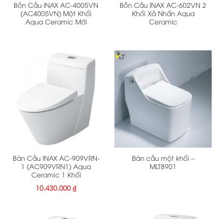
Bồn Cầu INAX AC-4005VN
Bồn Cầu INAX AC-602VN 2
(AC4005VN) Một Khối
Khối Xả Nhấn Aqua
Aqua Ceramic Mới
Ceramic
Bàn Cầu INAX AC-909VRN-
Bàn cầu một khối –
1 (AC909VRN1) Aqua
MLT8901
Ceramic 1 Khối
10.430.000
₫