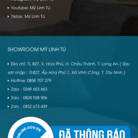
Youtube: Mỹ Linh Tú
Tiktok: Mỹ Linh Tú
SHOWROOM MỸ LINH TÚ
Địa chỉ: TL 827, X. Hòa Phú, H. Châu Thành, T. Long An
( Sau
sát nhập : TL827, Ấp Hòa Phú 1, Xã Vĩnh Công, T. Tây Ninh )
Hotline: 0858 707 279
Zalo : 0349 653 663
Zalo : 0828 928 906
Zalo : 0832 673 439