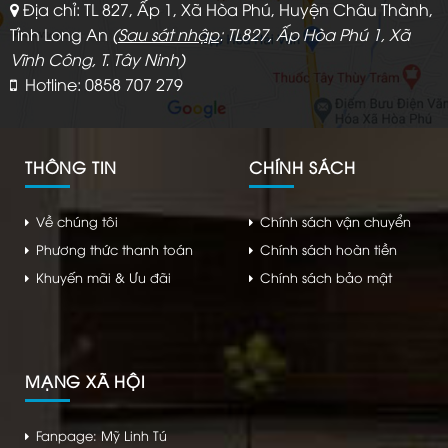
Địa chỉ: TL 827, Ấp 1, Xã Hòa Phú, Huyện Châu Thành,
Tỉnh Long An
(
Sau sát nhập
: TL827, Ấp Hòa Phú 1, Xã
Vĩnh Công, T. Tây Ninh)
Hotline: 0858 707 279
THÔNG TIN
CHÍNH SÁCH
Về chúng tôi
Chính sách vận chuyển
Phương thức thanh toán
Chính sách hoàn tiền
Khuyến mãi & Ưu đãi
Chính sách bảo mật
MẠNG XÃ HỘI
Fanpage: Mỹ Linh Tú