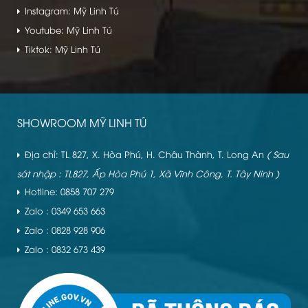
Instagram: Mỹ Linh Tú
Youtube: Mỹ Linh Tú
Tiktok: Mỹ Linh Tú
SHOWROOM MỸ LINH TÚ
Địa chỉ: TL 827, X. Hòa Phú, H. Châu Thành, T. Long An
( Sau
sát nhập : TL827, Ấp Hòa Phú 1, Xã Vĩnh Công, T. Tây Ninh )
Hotline: 0858 707 279
Zalo : 0349 653 663
Zalo : 0828 928 906
Zalo : 0832 673 439