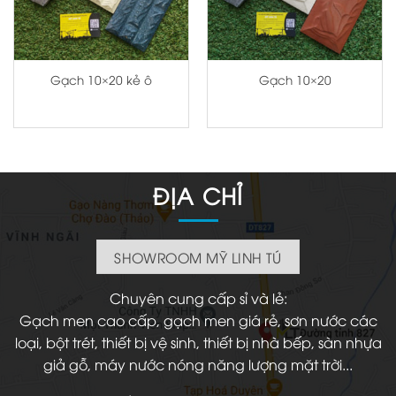
Gạch 10×20 kẻ ô
Gạch 10×20
ĐỊA CHỈ
SHOWROOM MỸ LINH TÚ
Chuyên cung cấp sỉ và lẻ:
Gạch men cao cấp, gạch men giá rẻ, sơn nước các
loại, bột trét, thiết bị vệ sinh, thiết bị nhà bếp, sàn nhựa
giả gỗ, máy nước nóng năng lượng mặt trời...