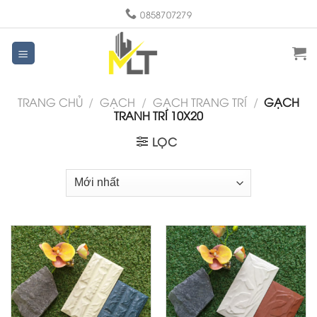
Skip
0858707279
to
content
TRANG CHỦ
/
GẠCH
/
GẠCH TRANG TRÍ
/
GẠCH
TRANH TRÍ 10X20
LỌC