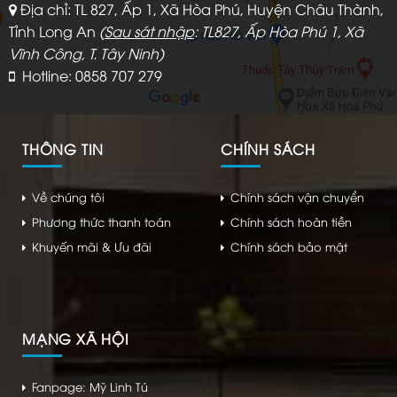
Địa chỉ: TL 827, Ấp 1, Xã Hòa Phú, Huyện Châu Thành,
Tỉnh Long An
(
Sau sát nhập
: TL827, Ấp Hòa Phú 1, Xã
Vĩnh Công, T. Tây Ninh)
Hotline: 0858 707 279
THÔNG TIN
CHÍNH SÁCH
Về chúng tôi
Chính sách vận chuyển
Phương thức thanh toán
Chính sách hoàn tiền
Khuyến mãi & Ưu đãi
Chính sách bảo mật
MẠNG XÃ HỘI
Fanpage: Mỹ Linh Tú