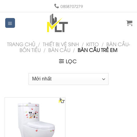
Skip
0858707279
to
content
TRANG CHỦ
/
THIẾT BỊ VỆ SINH
/
KITTO
/
BÀN CẦU-
BỒN TIỂU
/
BÀN CẦU
/
BÀN CẦU TRẺ EM
LỌC