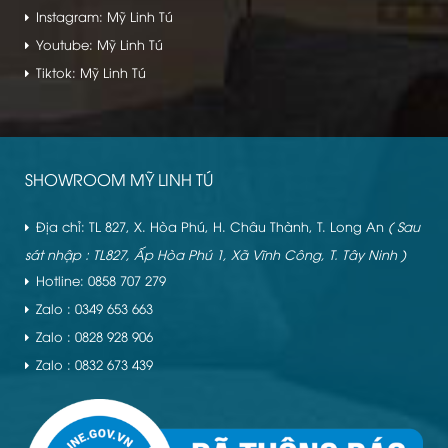
Instagram: Mỹ Linh Tú
Youtube: Mỹ Linh Tú
Tiktok: Mỹ Linh Tú
SHOWROOM MỸ LINH TÚ
Địa chỉ: TL 827, X. Hòa Phú, H. Châu Thành, T. Long An
( Sau
sát nhập : TL827, Ấp Hòa Phú 1, Xã Vĩnh Công, T. Tây Ninh )
Hotline: 0858 707 279
Zalo : 0349 653 663
Zalo : 0828 928 906
Zalo : 0832 673 439