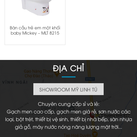
Bàn cầu trẻ em một khối
baby Mickey – MLT 8215
ĐỊA CHỈ
SHOWROOM MỸ LINH TÚ
Chuyên cung cấp sỉ và lẻ:
Gạch men cao cấp, gạch men giá rẻ, sơn nước các
loại, bột trét, thiết bị vệ sinh, thiết bị nhà bếp, sàn nhựa
giả gỗ, máy nước nóng năng lượng mặt trời...