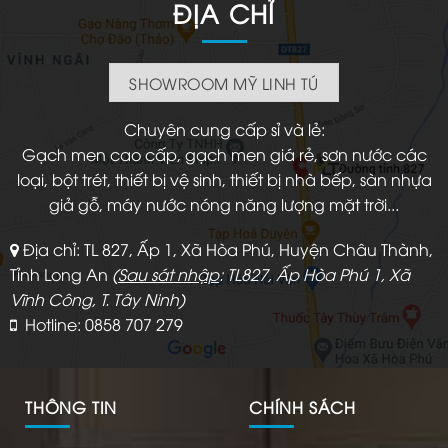
ĐỊA CHỈ
SHOWROOM MỸ LINH TÚ
Chuyên cung cấp sỉ và lẻ:
Gạch men cao cấp, gạch men giá rẻ, sơn nước các
loại, bột trét, thiết bị vệ sinh, thiết bị nhà bếp, sàn nhựa
giả gỗ, máy nước nóng năng lượng mặt trời...
Địa chỉ: TL 827, Ấp 1, Xã Hòa Phú, Huyện Châu Thành,
Tỉnh Long An
(
Sau sát nhập
: TL827, Ấp Hòa Phú 1, Xã
Vĩnh Công, T. Tây Ninh)
Hotline: 0858 707 279
THÔNG TIN
CHÍNH SÁCH