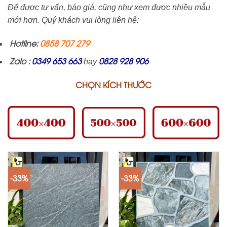
Để được tư vấn, báo giá, cũng như xem được nhiều mẫu
mới hơn.
Quý khách vui lòng liên hệ:
Hotline:
0858 707 279
Zalo :
0349 653 663
0828 928 906
hay
CHỌN KÍCH THƯỚC
-33%
-33%