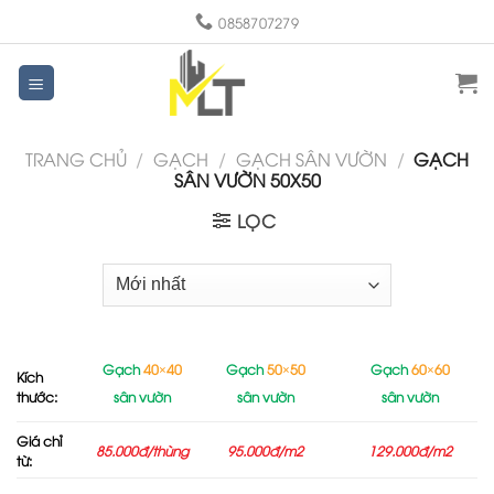
Skip
0858707279
to
content
TRANG CHỦ
/
GẠCH
/
GẠCH SÂN VƯỜN
/
GẠCH
SÂN VƯỜN 50X50
LỌC
Gạch
40×40
Gạch
50×50
Gạch
60×60
Kích
thước:
sân vườn
sân vườn
sân vườn
Giá chỉ
85.000
đ/thùng
95.000
đ/m2
129.000
đ/m2
từ: