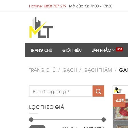
Skip
Hotline: 0858 707 279
Mở cửa từ: 7h00 - 17h30
to
content
TRANG CHỦ
GIỚI THIỆU
SẢN PHẨM
TRANG CHỦ
/
GẠCH
/
GẠCH THẢM
/
GẠC
-44%
LỌC THEO GIÁ
Giá
Giá