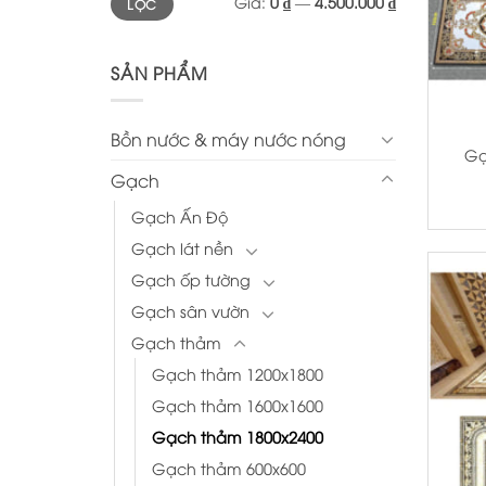
Giá:
0 ₫
—
4.500.000 ₫
LỌC
thấp
cao
nhất
nhất
SẢN PHẨM
+
Bồn nước & máy nước nóng
Gạ
Gạch
Gạch Ấn Độ
Gạch lát nền
Gạch ốp tường
Gạch sân vườn
Gạch thảm
Gạch thảm 1200x1800
Gạch thảm 1600x1600
Gạch thảm 1800x2400
Gạch thảm 600x600