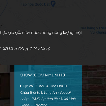
àn nhựa giả gỗ, máy nước nóng năng lượng mặt
, Xã Vĩnh Công, T. Tây Ninh)
SHOWROOM MỸ LINH TÚ
Địa chỉ: TL 827, X. Hòa Phú, H.
Châu Thành, T. Long An
( Sau sát
nhập : TL827, Ấp Hòa Phú 1, Xã Vĩnh
Công, T. Tây Ninh )