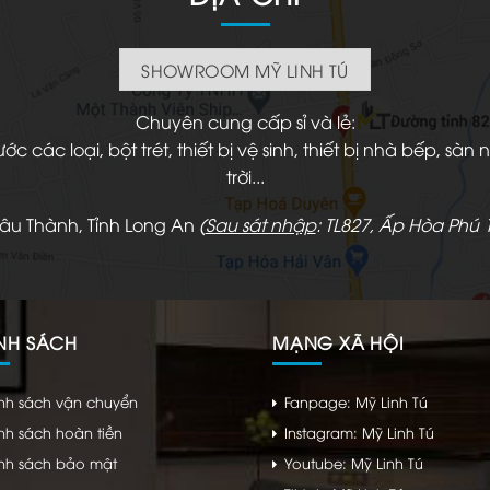
SHOWROOM MỸ LINH TÚ
Chuyên cung cấp sỉ và lẻ:
 các loại, bột trét, thiết bị vệ sinh, thiết bị nhà bếp, s
trời...
hâu Thành, Tỉnh Long An
(
Sau sát nhập
: TL827, Ấp Hòa Phú 1
NH SÁCH
MẠNG XÃ HỘI
nh sách vận chuyển
Fanpage: Mỹ Linh Tú
nh sách hoàn tiền
Instagram: Mỹ Linh Tú
nh sách bảo mật
Youtube: Mỹ Linh Tú