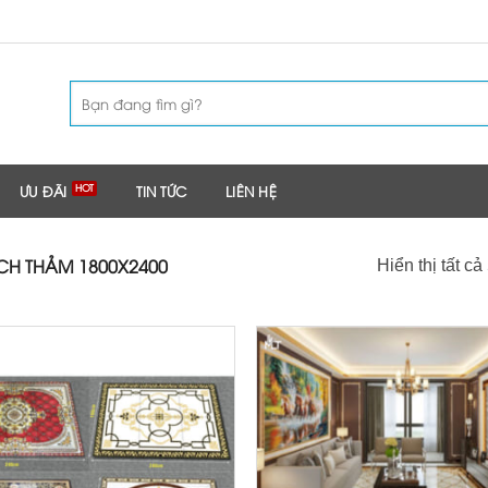
Tìm
kiếm:
ƯU ĐÃI
TIN TỨC
LIÊN HỆ
H THẢM 1800X2400
Hiển thị tất cả