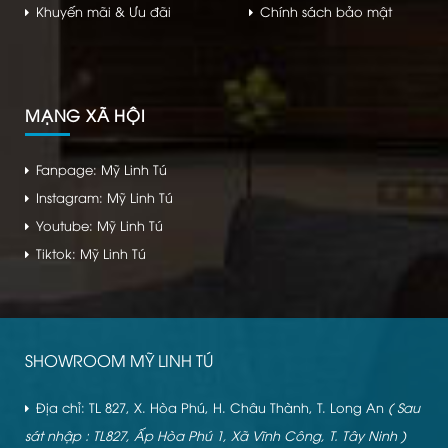
Khuyến mãi & Ưu đãi
Chính sách bảo mật
MẠNG XÃ HỘI
Fanpage: Mỹ Linh Tú
Instagram: Mỹ Linh Tú
Youtube: Mỹ Linh Tú
Tiktok: Mỹ Linh Tú
SHOWROOM MỸ LINH TÚ
Địa chỉ: TL 827, X. Hòa Phú, H. Châu Thành, T. Long An
( Sau
sát nhập : TL827, Ấp Hòa Phú 1, Xã Vĩnh Công, T. Tây Ninh )