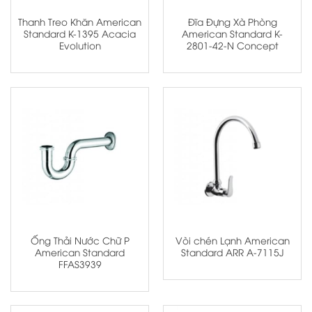
Thanh Treo Khăn American
Đĩa Đựng Xà Phòng
Standard K-1395 Acacia
American Standard K-
Evolution
2801-42-N Concept
Ống Thải Nước Chữ P
Vòi chén Lạnh American
American Standard
Standard ARR A-7115J
FFAS3939