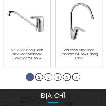
Vòi chén Nóng Lạnh
Vòi chén American
American Standard
Standard WF-5624 Nóng
Ceraplan WF-5637
Lạnh
1
2
3
4
5
ĐỊA CHỈ