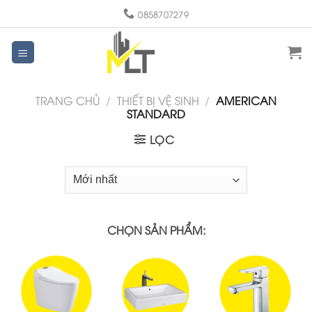
Skip
0858707279
to
content
TRANG CHỦ
/
THIẾT BỊ VỆ SINH
/
AMERICAN
STANDARD
LỌC
CHỌN SẢN PHẨM: