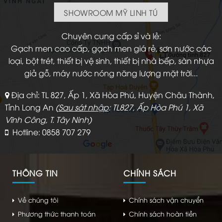
SHOWROOM MỸ LINH TÚ
Chuyên cung cấp sỉ và lẻ:
Gạch men cao cấp, gạch men giá rẻ, sơn nước các
loại, bột trét, thiết bị vệ sinh, thiết bị nhà bếp, sàn nhựa
giả gỗ, máy nước nóng năng lượng mặt trời...
Địa chỉ: TL 827, Ấp 1, Xã Hòa Phú, Huyện Châu Thành,
Tỉnh Long An
(
Sau sát nhập
: TL827, Ấp Hòa Phú 1, Xã
Vĩnh Công, T. Tây Ninh)
Hotline: 0858 707 279
THÔNG TIN
CHÍNH SÁCH
Về chúng tôi
Chính sách vận chuyển
Phương thức thanh toán
Chính sách hoàn tiền