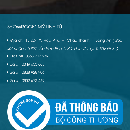
SHOWROOM MỸ LINH TÚ
Địa chỉ: TL 827, X. Hòa Phú, H. Châu Thành, T. Long An
( Sau
sát nhập : TL827, Ấp Hòa Phú 1, Xã Vĩnh Công, T. Tây Ninh )
Hotline: 0858 707 279
Zalo : 0349 653 663
Zalo : 0828 928 906
Zalo : 0832 673 439