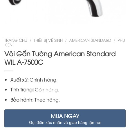
TRANG CHỦ
/
THIẾT BỊ VỆ SINH
/
AMERICAN STANDARD
/
PHỤ
KIỆN
Vòi Gắn Tường American Standard
WIL A-7500C
Xuất xứ:
Chính hãng.
Tình trạng:
Còn hàng.
Bảo hành:
Theo hãng.
MUA NGAY
Gọi điện xác nhận và giao hàng tận nơi