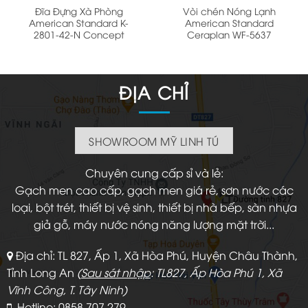
Đĩa Đựng Xà Phòng
Vòi chén Nóng Lạnh
American Standard K-
American Standard
2801-42-N Concept
Ceraplan WF-5637
ĐỊA CHỈ
SHOWROOM MỸ LINH TÚ
Chuyên cung cấp sỉ và lẻ:
Gạch men cao cấp, gạch men giá rẻ, sơn nước các
loại, bột trét, thiết bị vệ sinh, thiết bị nhà bếp, sàn nhựa
giả gỗ, máy nước nóng năng lượng mặt trời...
Địa chỉ: TL 827, Ấp 1, Xã Hòa Phú, Huyện Châu Thành,
Tỉnh Long An
(
Sau sát nhập
: TL827, Ấp Hòa Phú 1, Xã
Vĩnh Công, T. Tây Ninh)
Hotline: 0858 707 279