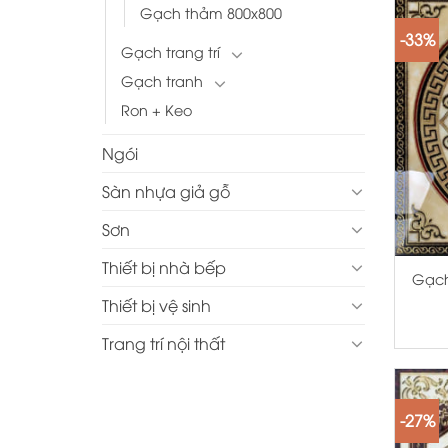
Gạch thảm 800x800
-33%
Gạch trang trí
Gạch tranh
Ron + Keo
Ngói
Sàn nhựa giả gỗ
Sơn
+
Thiết bị nhà bếp
Gạch
Thiết bị vệ sinh
Trang trí nội thất
-27%