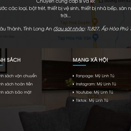
Chuyên cung cấp sỉ và lẻ:
 các loại, bột trét, thiết bị vệ sinh, thiết bị nhà bếp, s
trời...
hâu Thành, Tỉnh Long An
(
Sau sát nhập
: TL827, Ấp Hòa Phú 1
NH SÁCH
MẠNG XÃ HỘI
nh sách vận chuyển
Fanpage: Mỹ Linh Tú
nh sách hoàn tiền
Instagram: Mỹ Linh Tú
nh sách bảo mật
Youtube: Mỹ Linh Tú
Tiktok: Mỹ Linh Tú