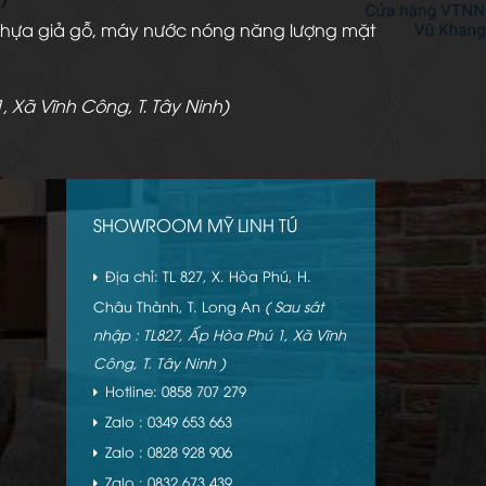
àn nhựa giả gỗ, máy nước nóng năng lượng mặt
, Xã Vĩnh Công, T. Tây Ninh)
SHOWROOM MỸ LINH TÚ
Địa chỉ: TL 827, X. Hòa Phú, H.
Châu Thành, T. Long An
( Sau sát
nhập : TL827, Ấp Hòa Phú 1, Xã Vĩnh
Công, T. Tây Ninh )
Hotline: 0858 707 279
Zalo : 0349 653 663
Zalo : 0828 928 906
Zalo : 0832 673 439