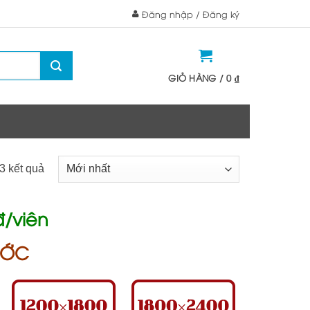
Đăng nhập / Đăng ký
GIỎ HÀNG /
0
₫
3 kết quả
đ/viên
ƯỚC