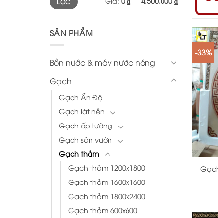
Giá:
0 ₫
—
4.500.000 ₫
LỌC
thấp
cao
nhất
nhất
SẢN PHẨM
-33%
Bồn nước & máy nước nóng
Gạch
Gạch Ấn Độ
Gạch lát nền
Gạch ốp tường
Gạch sân vườn
+
Gạch thảm
Gạch thảm 1200x1800
Gạch
Gạch thảm 1600x1600
Gạch thảm 1800x2400
Gạch thảm 600x600