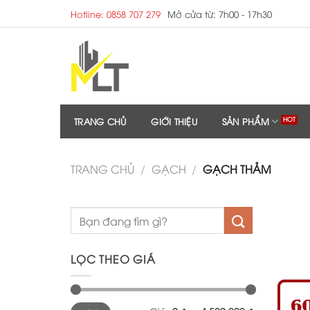
Skip
Hotline: 0858 707 279
Mở cửa từ: 7h00 - 17h30
to
content
TRANG CHỦ
GIỚI THIỆU
SẢN PHẨM
TRANG CHỦ
/
GẠCH
/
GẠCH THẢM
LỌC THEO GIÁ
Giá
Giá