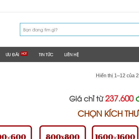
Tìm
kiếm:
ƯU ĐÃI
TIN TỨC
LIÊN HỆ
Hiển thị 1–12 của 2
237.600
Giá chỉ từ
CHỌN KÍCH TH