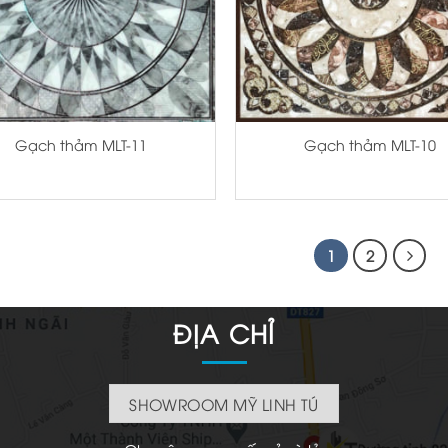
+
Gạch thảm MLT-11
Gạch thảm MLT-10
1
2
ĐỊA CHỈ
SHOWROOM MỸ LINH TÚ