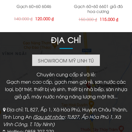
Gạch 60×60 6601 giả đá
Gạch 60×60 6046
hoa cương
Giá
Giá
140.000
₫
120.000
₫
Giá
Giá
150.000
₫
115.000
₫
gốc
hiện
gốc
hiện
là:
tại
là:
tại
140.000 ₫.
là:
150.000 ₫.
là:
120.000 ₫.
115.000
ĐỊA CHỈ
SHOWROOM MỸ LINH TÚ
Chuyên cung cấp sỉ và lẻ:
Gạch men cao cấp, gạch men giá rẻ, sơn nước các
loại, bột trét, thiết bị vệ sinh, thiết bị nhà bếp, sàn nhựa
giả gỗ, máy nước nóng năng lượng mặt trời...
Địa chỉ: TL 827, Ấp 1, Xã Hòa Phú, Huyện Châu Thành,
Tỉnh Long An
(
Sau sát nhập
: TL827, Ấp Hòa Phú 1, Xã
Vĩnh Công, T. Tây Ninh)
Hotline: 0858 707 279