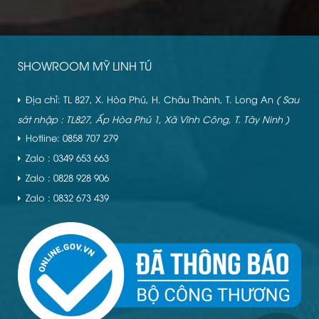
SHOWROOM MỸ LINH TÚ
Địa chỉ: TL 827, X. Hòa Phú, H. Châu Thành, T. Long An
( Sau
sát nhập : TL827, Ấp Hòa Phú 1, Xã Vĩnh Công, T. Tây Ninh )
Hotline: 0858 707 279
Zalo : 0349 653 663
Zalo : 0828 928 906
Zalo : 0832 673 439