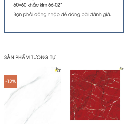
60×60 khắc kim 66-02”
Bạn phải
đăng nhập
để đăng bài đánh giá.
SẢN PHẨM TƯƠNG TỰ
-12%