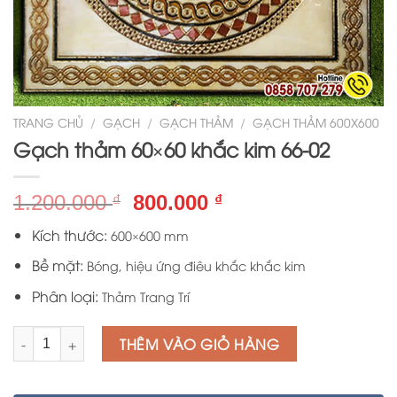
TRANG CHỦ
/
GẠCH
/
GẠCH THẢM
/
GẠCH THẢM 600X600
Gạch thảm 60×60 khắc kim 66-02
Giá
Giá
1.200.000
800.000
₫
₫
gốc
hiện
Kích thước:
600×600 mm
là:
tại
1.200.000 ₫.
là:
Bề mặt:
Bóng, hiệu ứng điêu khắc khắc kim
800.000 ₫.
Phân loại:
Thảm Trang Trí
Số lượng
THÊM VÀO GIỎ HÀNG