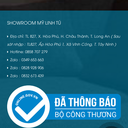
SHOWROOM MỸ LINH TÚ
Địa chỉ: TL 827, X. Hòa Phú, H. Châu Thành, T. Long An
( Sau
sát nhập : TL827, Ấp Hòa Phú 1, Xã Vĩnh Công, T. Tây Ninh )
Hotline: 0858 707 279
Zalo : 0349 653 663
Zalo : 0828 928 906
Zalo : 0832 673 439