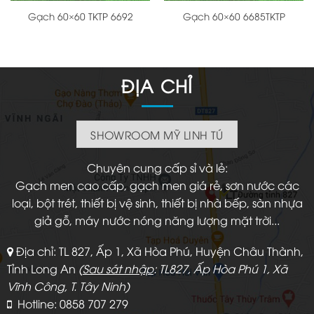
Gạch 60×60 TKTP 6692
Gạch 60×60 6685TKTP
ĐỊA CHỈ
SHOWROOM MỸ LINH TÚ
Chuyên cung cấp sỉ và lẻ:
Gạch men cao cấp, gạch men giá rẻ, sơn nước các
loại, bột trét, thiết bị vệ sinh, thiết bị nhà bếp, sàn nhựa
giả gỗ, máy nước nóng năng lượng mặt trời...
Địa chỉ: TL 827, Ấp 1, Xã Hòa Phú, Huyện Châu Thành,
Tỉnh Long An
(
Sau sát nhập
: TL827, Ấp Hòa Phú 1, Xã
Vĩnh Công, T. Tây Ninh)
Hotline: 0858 707 279