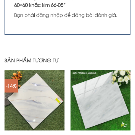
60×60 khắc kim 66-05”
Bạn phải
đăng nhập
để đăng bài đánh giá.
SẢN PHẨM TƯƠNG TỰ
-14%