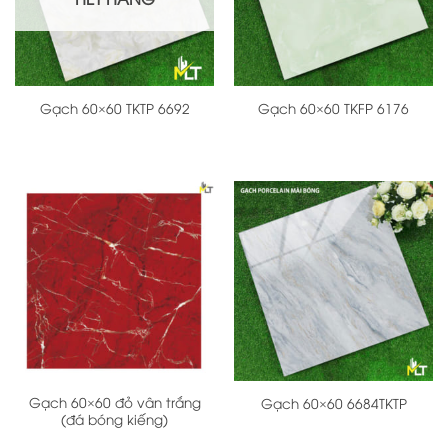
Gạch 60×60 TKTP 6692
Gạch 60×60 TKFP 6176
Gạch 60×60 đỏ vân trắng
Gạch 60×60 6684TKTP
(đá bóng kiếng)