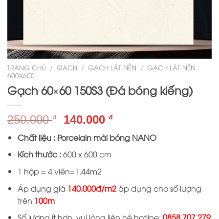
TRANG CHỦ
/
GẠCH
/
GẠCH LÁT NỀN
/
GẠCH LÁT NỀN
600X600
Gạch 60×60 150S3 (Đá bóng kiếng)
Giá
Giá
250.000
140.000
₫
₫
gốc
hiện
Chất liệu : Porcelain mài bóng NANO
là:
tại
250.000 ₫.
là:
Kích thước :
600 x 600 cm
140.000 ₫.
1 hộp = 4 viên=1.44m2
Áp dụng giá
140.000đ/m2
áp dụng cho số lượng
trên
100m
Số lượng ít hơn, vui lòng liên hệ hotline:
0858 707 279