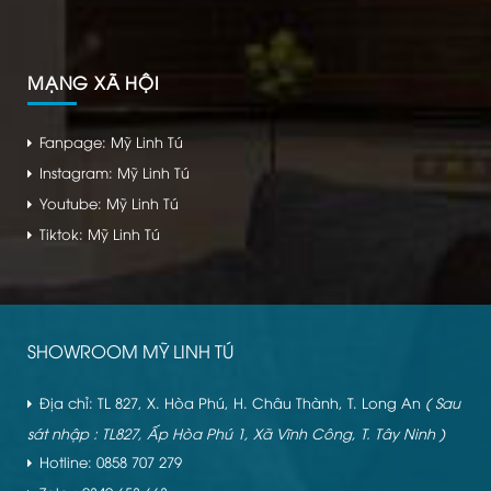
MẠNG XÃ HỘI
Fanpage: Mỹ Linh Tú
Instagram: Mỹ Linh Tú
Youtube: Mỹ Linh Tú
Tiktok: Mỹ Linh Tú
SHOWROOM MỸ LINH TÚ
Địa chỉ: TL 827, X. Hòa Phú, H. Châu Thành, T. Long An
( Sau
sát nhập : TL827, Ấp Hòa Phú 1, Xã Vĩnh Công, T. Tây Ninh )
Hotline: 0858 707 279