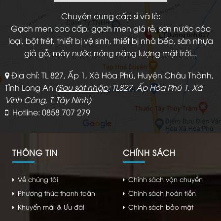
Chuyên cung cấp sỉ và lẻ:
Gạch men cao cấp, gạch men giá rẻ, sơn nước các
loại, bột trét, thiết bị vệ sinh, thiết bị nhà bếp, sàn nhựa
giả gỗ, máy nước nóng năng lượng mặt trời...
Địa chỉ: TL 827, Ấp 1, Xã Hòa Phú, Huyện Châu Thành,
Tỉnh Long An
(
Sau sát nhập
: TL827, Ấp Hòa Phú 1, Xã
Vĩnh Công, T. Tây Ninh)
Hotline: 0858 707 279
THÔNG TIN
CHÍNH SÁCH
Về chúng tôi
Chính sách vận chuyển
Phương thức thanh toán
Chính sách hoàn tiền
Khuyến mãi & Ưu đãi
Chính sách bảo mật