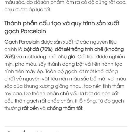
màu sắc, do đó sản phẩm làm ra có độ cứng rất cao,
chịu được áp lực tốt.
Thành phần cấu tạo và quy trình sản xuất
gạch Porcelain
Gạch Porcelain
được sản xuất từ các nguyên liệu
chính là
bột đá (70%)
,
đất sét trắng tinh chế (khoảng
25%)
và một lượng nhỏ
phụ gia
. Cốt liệu được nghiền
mịn, pha màu, sấy thành dạng bột và tiến hành tạo
hình trên máy ép. Toàn bộ gạch lát một khối đồng
chất về nguyên vật liệu nên màu sắc bề mặt với màu
sắc của khung xương giống nhau, tạo nên tính thẩm
mỹ cao. Do thành phần chủ yếu là bột đá nên kết
cầu thân gạch rất chắc chắn, ít lỗ hổng. Từ đó gạch
thường
rất bền
và
chống thấm tốt
.