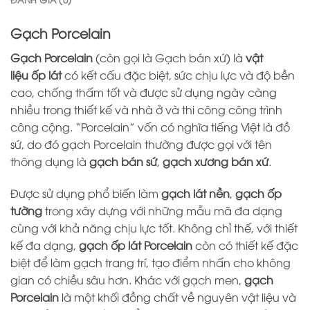
Gạch Porcelain
Gạch Porcelain
(còn gọi là Gạch bán xứ) là
vật
liệu ốp lát
có kết cấu đặc biệt, sức chịu lực và độ bền
cao, chống thấm tốt và được sử dụng ngày càng
nhiều trong thiết kế và nhà ở và thi công công trình
công cộng. “Porcelain” vốn có nghĩa tiếng Việt là đồ
sứ, do đó gạch Porcelain thường được gọi với tên
thông dụng là
gạch bán sứ
,
gạch xương bán xứ
.
Được sử dụng phổ biến làm
gạch lát nền
,
gạch ốp
tường
trong xây dựng với những mẫu mã đa dạng
cùng với khả năng chịu lực tốt. Không chỉ thế, với thiết
kế đa dạng,
gạch ốp lát Porcelain
còn có thiết kế đặc
biệt để làm gạch trang trí, tạo điểm nhấn cho không
gian có chiều sâu hơn. Khác với gạch men,
gạch
Porcelain
là một khối đồng chất về nguyên vật liệu và