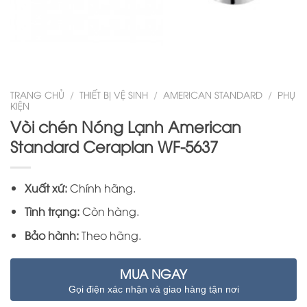
TRANG CHỦ
/
THIẾT BỊ VỆ SINH
/
AMERICAN STANDARD
/
PHỤ
KIỆN
Vòi chén Nóng Lạnh American
Standard Ceraplan WF-5637
Xuất xứ:
Chính hãng.
Tình trạng:
Còn hàng.
Bảo hành:
Theo hãng.
MUA NGAY
Gọi điện xác nhận và giao hàng tận nơi