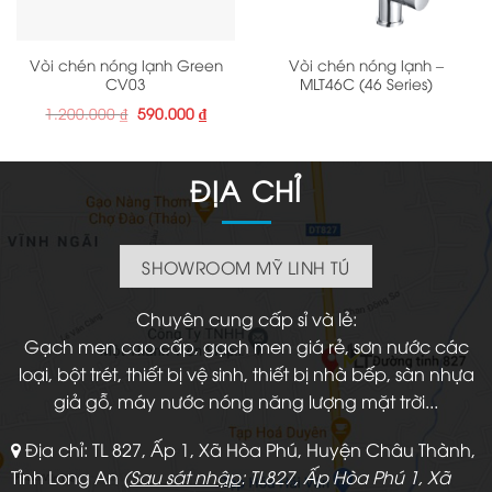
Vòi chén nóng lạnh Green
Vòi chén nóng lạnh –
CV03
MLT46C (46 Series)
Giá
Giá
1.200.000
₫
590.000
₫
gốc
hiện
là:
tại
1.200.000 ₫.
là:
590.000 ₫.
ĐỊA CHỈ
SHOWROOM MỸ LINH TÚ
Chuyên cung cấp sỉ và lẻ:
Gạch men cao cấp, gạch men giá rẻ, sơn nước các
loại, bột trét, thiết bị vệ sinh, thiết bị nhà bếp, sàn nhựa
giả gỗ, máy nước nóng năng lượng mặt trời...
Địa chỉ: TL 827, Ấp 1, Xã Hòa Phú, Huyện Châu Thành,
Tỉnh Long An
(
Sau sát nhập
: TL827, Ấp Hòa Phú 1, Xã