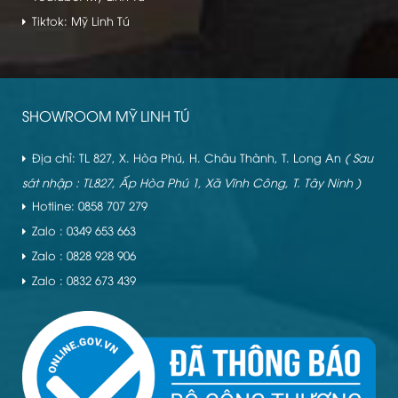
Tiktok: Mỹ Linh Tú
SHOWROOM MỸ LINH TÚ
Địa chỉ: TL 827, X. Hòa Phú, H. Châu Thành, T. Long An
( Sau
sát nhập : TL827, Ấp Hòa Phú 1, Xã Vĩnh Công, T. Tây Ninh )
Hotline: 0858 707 279
Zalo : 0349 653 663
Zalo : 0828 928 906
Zalo : 0832 673 439