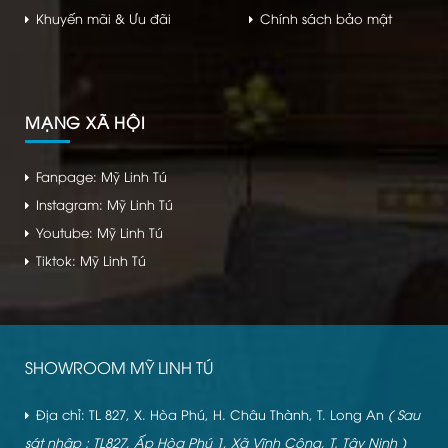
Khuyến mãi & Ưu đãi
Chính sách bảo mật
MẠNG XÃ HỘI
Fanpage: Mỹ Linh Tú
Instagram: Mỹ Linh Tú
Youtube: Mỹ Linh Tú
Tiktok: Mỹ Linh Tú
SHOWROOM MỸ LINH TÚ
Địa chỉ: TL 827, X. Hòa Phú, H. Châu Thành, T. Long An
( Sau
sát nhập : TL827, Ấp Hòa Phú 1, Xã Vĩnh Công, T. Tây Ninh )