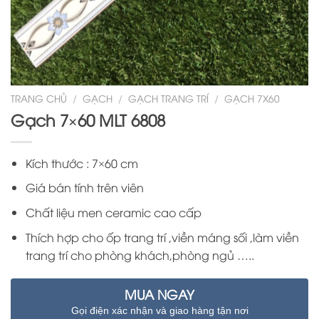
TRANG CHỦ
/
GẠCH
/
GẠCH TRANG TRÍ
/
GẠCH 7X60
Gạch 7×60 MLT 6808
Kích thước : 7×60 cm
Giá bán tính trên viên
Chất liệu men ceramic cao cấp
Thích hợp cho ốp trang trí ,viền máng sối ,làm viền
trang trí cho phòng khách,phòng ngủ …..
MUA NGAY
Gọi điện xác nhận và giao hàng tận nơi