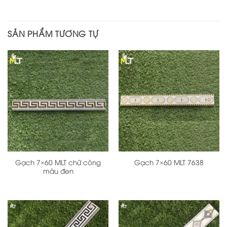
SẢN PHẨM TƯƠNG TỰ
Gạch 7×60 MLT chữ công
Gạch 7×60 MLT 7638
màu đen