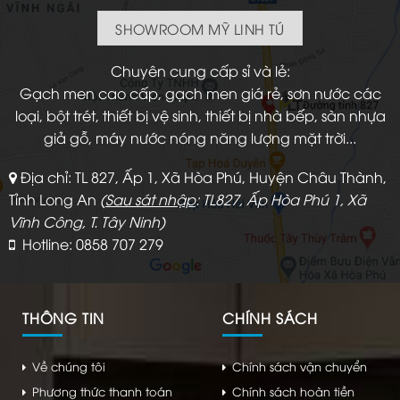
SHOWROOM MỸ LINH TÚ
Chuyên cung cấp sỉ và lẻ:
Gạch men cao cấp, gạch men giá rẻ, sơn nước các
loại, bột trét, thiết bị vệ sinh, thiết bị nhà bếp, sàn nhựa
giả gỗ, máy nước nóng năng lượng mặt trời...
Địa chỉ: TL 827, Ấp 1, Xã Hòa Phú, Huyện Châu Thành,
Tỉnh Long An
(
Sau sát nhập
: TL827, Ấp Hòa Phú 1, Xã
Vĩnh Công, T. Tây Ninh)
Hotline: 0858 707 279
THÔNG TIN
CHÍNH SÁCH
Về chúng tôi
Chính sách vận chuyển
Phương thức thanh toán
Chính sách hoàn tiền