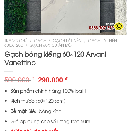
TRANG CHỦ
/
GẠCH
/
GẠCH LÁT NỀN
/
GẠCH LÁT NỀN
600X1200
/
GẠCH 60X120 ẤN ĐỘ
Gạch bóng kiếng 60×120 Arvani
Vanettino
Giá
Giá
500.000
290.000
₫
₫
gốc
hiện
Sản phẩm
chính hãng 100% loại 1
là:
tại
500.000 ₫.
là:
Kích thước :
60×120 (cm)
290.000 ₫.
Bề mặt:
Siêu bóng kính
Giá áp dụng cho số lượng trên 50m