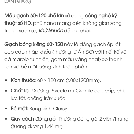
ĐÁNH GIÁ (0)
Mẫu gạch 60×120 khổ lớn
sử dụng
công nghệ kỹ
thuật số HD
, phủ nano mang đến không gian sang
trọng, sạch sẽ,
khử khuẩn
dễ lau chùi.
Gạch bóng kiếng 60×120
này là dòng gạch ốp lát
cao cấp nhập khẩu (thường từ Ấn Độ) với thiết kế vân
đá marble tự nhiên, gam màu vàng nhạt/be thanh
lịch và bề mặt bóng kính toàn phần
Kích thước:
60 × 120 cm (600x1200mm).
Chất liệu:
Xương Porcelain / Granite cao cấp, chịu
lực tốt, chống trầy xước.
Bề mặt:
Bóng kính Glossy.
Quy cách đóng gói:
Thường đóng gói 2 viên/thùng
(tương đương 1.44 m²).