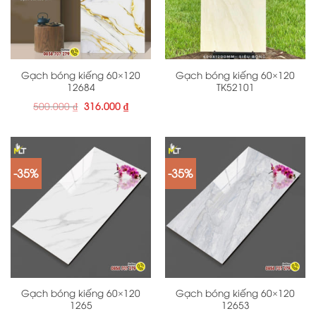
Gạch bóng kiếng 60×120
Gạch bóng kiếng 60×120
12684
TK52101
Giá
Giá
500.000
₫
316.000
₫
gốc
hiện
là:
tại
500.000 ₫.
là:
316.000 ₫.
-35%
-35%
Gạch bóng kiếng 60×120
Gạch bóng kiếng 60×120
1265
12653