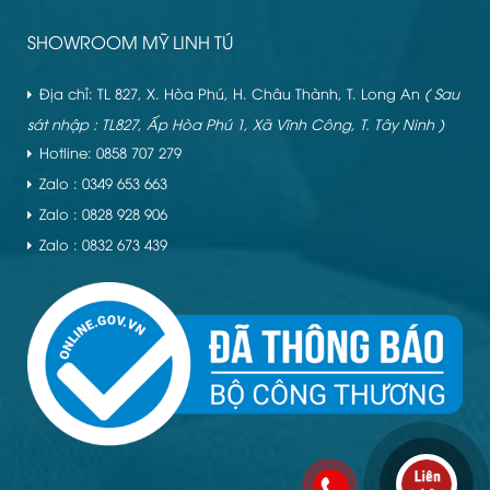
SHOWROOM MỸ LINH TÚ
Địa chỉ: TL 827, X. Hòa Phú, H. Châu Thành, T. Long An
( Sau
sát nhập : TL827, Ấp Hòa Phú 1, Xã Vĩnh Công, T. Tây Ninh )
Hotline: 0858 707 279
Zalo : 0349 653 663
Zalo : 0828 928 906
Zalo : 0832 673 439