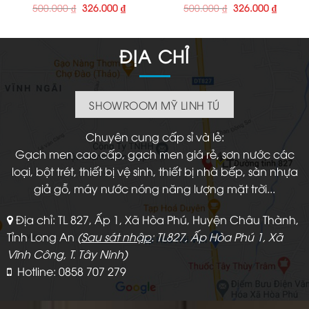
Giá
Giá
Giá
Giá
500.000
₫
326.000
₫
500.000
₫
326.000
₫
gốc
hiện
gốc
hiện
là:
tại
là:
tại
500.000 ₫.
là:
500.000 ₫.
là:
326.000 ₫.
326.000
ĐỊA CHỈ
SHOWROOM MỸ LINH TÚ
Chuyên cung cấp sỉ và lẻ:
Gạch men cao cấp, gạch men giá rẻ, sơn nước các
loại, bột trét, thiết bị vệ sinh, thiết bị nhà bếp, sàn nhựa
giả gỗ, máy nước nóng năng lượng mặt trời...
Địa chỉ: TL 827, Ấp 1, Xã Hòa Phú, Huyện Châu Thành,
Tỉnh Long An
(
Sau sát nhập
: TL827, Ấp Hòa Phú 1, Xã
Vĩnh Công, T. Tây Ninh)
Hotline: 0858 707 279