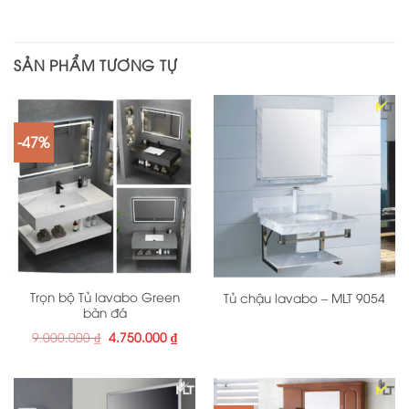
SẢN PHẨM TƯƠNG TỰ
-47%
Trọn bộ Tủ lavabo Green
Tủ chậu lavabo – MLT 9054
bàn đá
Giá
Giá
9.000.000
₫
4.750.000
₫
gốc
hiện
là:
tại
9.000.000 ₫.
là:
4.750.000 ₫.