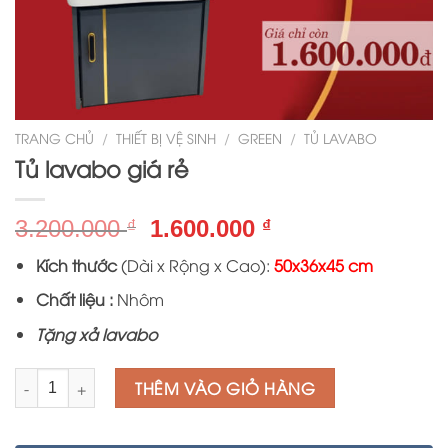
TRANG CHỦ
/
THIẾT BỊ VỆ SINH
/
GREEN
/
TỦ LAVABO
Tủ lavabo giá rẻ
Giá
Giá
3.200.000
1.600.000
₫
₫
gốc
hiện
Kích thước
(Dài x Rộng x Cao):
50x36x45 cm
là:
tại
3.200.000 ₫.
là:
Chất liệu :
Nhôm
1.600.000 ₫.
Tặng xả lavabo
Số lượng
THÊM VÀO GIỎ HÀNG