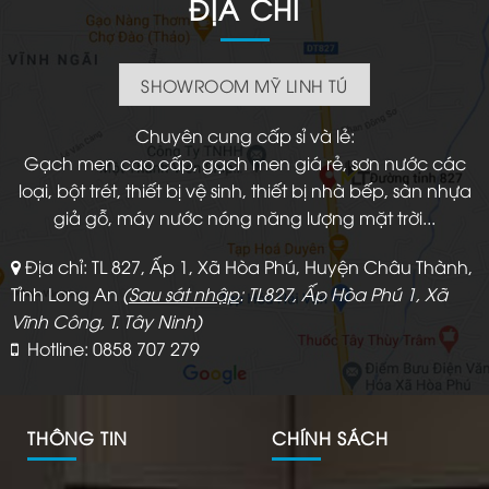
ĐỊA CHỈ
SHOWROOM MỸ LINH TÚ
Chuyên cung cấp sỉ và lẻ:
Gạch men cao cấp, gạch men giá rẻ, sơn nước các
loại, bột trét, thiết bị vệ sinh, thiết bị nhà bếp, sàn nhựa
giả gỗ, máy nước nóng năng lượng mặt trời...
Địa chỉ: TL 827, Ấp 1, Xã Hòa Phú, Huyện Châu Thành,
Tỉnh Long An
(
Sau sát nhập
: TL827, Ấp Hòa Phú 1, Xã
Vĩnh Công, T. Tây Ninh)
Hotline: 0858 707 279
THÔNG TIN
CHÍNH SÁCH