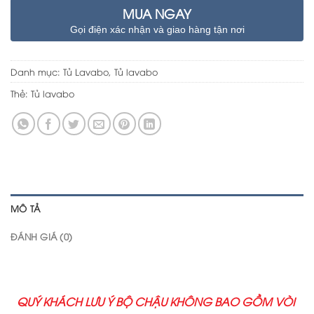
MUA NGAY
Gọi điện xác nhận và giao hàng tận nơi
Danh mục:
Tủ Lavabo
,
Tủ lavabo
Thẻ:
Tủ lavabo
MÔ TẢ
ĐÁNH GIÁ (0)
QUÝ KHÁCH LƯU Ý BỘ CHẬU KHÔNG BAO GỒM VÒI