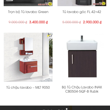
Trọn bộ Tủ lavabo Green
Tủ lavabo góc FL 42×42
Giá
Giá
Giá
Giá
9.000.000
₫
3.400.000
₫
5.000.000
₫
2.900.000
₫
gốc
hiện
gốc
hiện
là:
tại
là:
tại
9.000.000 ₫.
là:
5.000.000 ₫.
là:
3.400.000 ₫.
2.900
Bộ Tủ Chậu Lavabo INAX
Tủ chậu lavabo – MLT 9050
CB0504-5QF-B Rubik