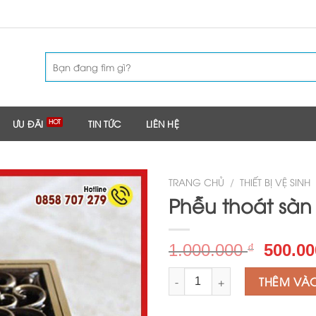
Tìm
kiếm:
ƯU ĐÃI
TIN TỨC
LIÊN HỆ
TRANG CHỦ
/
THIẾT BỊ VỆ SINH
Phễu thoát sàn
Giá
1.000.000
500.0
₫
gốc
Số lượng
THÊM VÀ
là:
1.000.