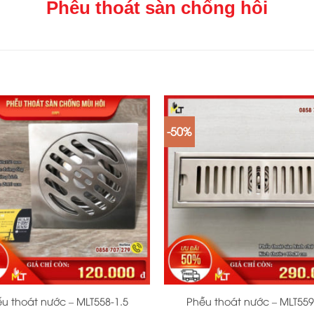
Phễu thoát sàn chống hôi
-50%
+
u thoát nước – MLT558-1.5
Phễu thoát nước – MLT559