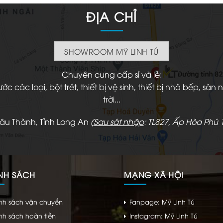
120.000 ₫.
là
60
ĐỊA CHỈ
SHOWROOM MỸ LINH TÚ
Chuyên cung cấp sỉ và lẻ:
 các loại, bột trét, thiết bị vệ sinh, thiết bị nhà bếp, s
trời...
hâu Thành, Tỉnh Long An
(
Sau sát nhập
: TL827, Ấp Hòa Phú 1
NH SÁCH
MẠNG XÃ HỘI
nh sách vận chuyển
Fanpage: Mỹ Linh Tú
nh sách hoàn tiền
Instagram: Mỹ Linh Tú