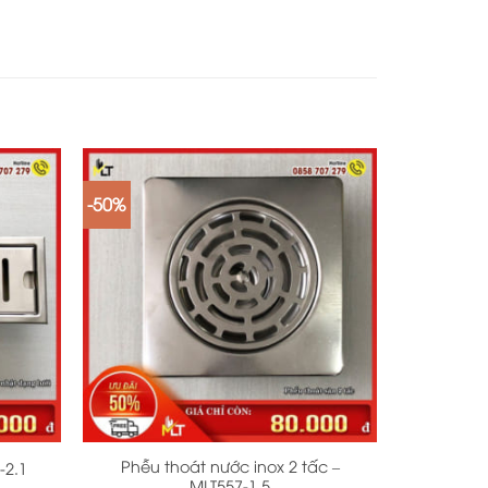
-50%
+
Phễu thoát nước inox 2 tấc –
-2.1
MLT557-1.5