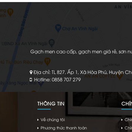
240.000 ₫.
là:
120.000 ₫.
Gạch men cao cấp, gạch men giá rẻ, sơn nước
Địa chỉ: TL 827, Ấp 1, Xã Hòa Phú, Huyện C
Hotline: 0858 707 279
THÔNG TIN
CHÍ
Về chúng tôi
Chí
Phương thức thanh toán
Chí