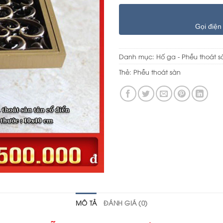
Gọi điện
Danh mục:
Hố ga - Phễu thoát s
Thẻ:
Phễu thoát sàn
MÔ TẢ
ĐÁNH GIÁ (0)