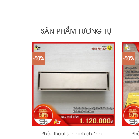
SẢN PHẨM TƯƠNG TỰ
-50%
-50%
+
+
Phễu thoát sàn hình chữ nhật
Phễ