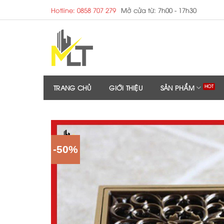
Skip
Hotline: 0858 707 279
Mở cửa từ: 7h00 - 17h30
to
content
TRANG CHỦ
GIỚI THIỆU
SẢN PHẨM
-50%