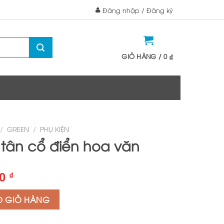
Đăng nhập / Đăng ký
GIỎ HÀNG /
0
₫
/
GREEN
/
PHỤ KIỆN
 tân cổ điển hoa văn
Giá
00
₫
hiện
O GIỎ HÀNG
tại
000 ₫.
là: