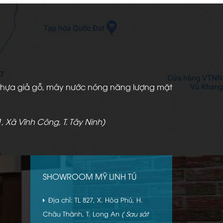
:
.000 ₫.
àn nhựa giả gỗ, máy nước nóng năng lượng mặt
, Xã Vĩnh Công, T. Tây Ninh)
SHOWROOM MỸ LINH TÚ
Địa chỉ: TL 827, X. Hòa Phú, H.
Châu Thành, T. Long An
( Sau sát