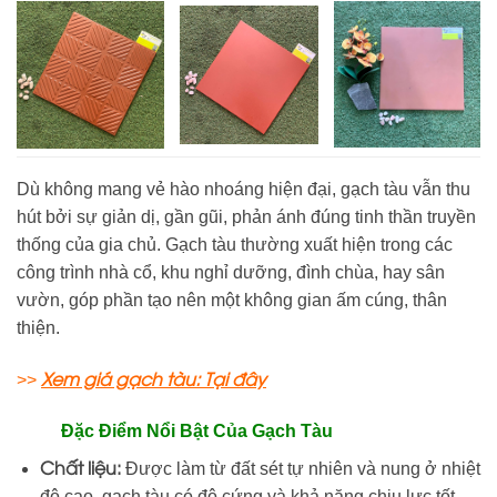
Dù không mang vẻ hào nhoáng hiện đại, gạch tàu vẫn thu
hút bởi sự giản dị, gần gũi, phản ánh đúng tinh thần truyền
thống của gia chủ. Gạch tàu thường xuất hiện trong các
công trình nhà cổ, khu nghỉ dưỡng, đình chùa, hay sân
vườn, góp phần tạo nên một không gian ấm cúng, thân
thiện.
Xem giá gạch tàu: Tại đây
>>
Đặc Điểm Nổi Bật Của Gạch Tàu
Chất liệu:
Được làm từ đất sét tự nhiên và nung ở nhiệt
độ cao, gạch tàu có độ cứng và khả năng chịu lực tốt.