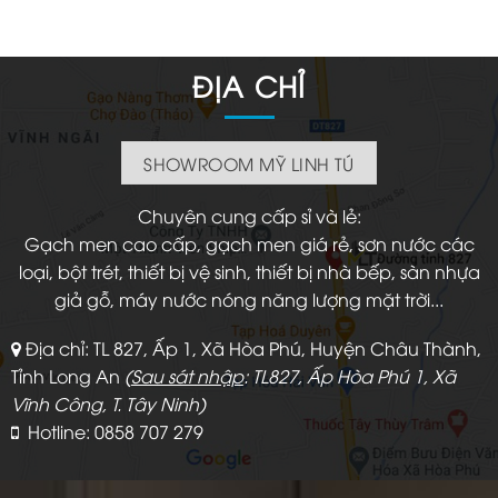
158.000 ₫.
ĐỊA CHỈ
SHOWROOM MỸ LINH TÚ
Chuyên cung cấp sỉ và lẻ:
Gạch men cao cấp, gạch men giá rẻ, sơn nước các
loại, bột trét, thiết bị vệ sinh, thiết bị nhà bếp, sàn nhựa
giả gỗ, máy nước nóng năng lượng mặt trời...
Địa chỉ: TL 827, Ấp 1, Xã Hòa Phú, Huyện Châu Thành,
Tỉnh Long An
(
Sau sát nhập
: TL827, Ấp Hòa Phú 1, Xã
Vĩnh Công, T. Tây Ninh)
Hotline: 0858 707 279