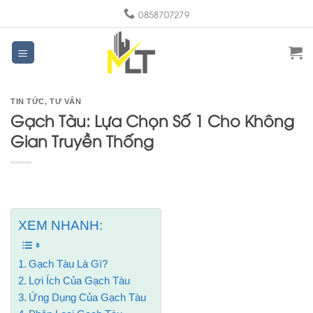
Skip
0858707279
to
content
TIN TỨC
,
TƯ VẤN
Gạch Tàu: Lựa Chọn Số 1 Cho Không
Gian Truyền Thống
XEM NHANH:
Gạch Tàu Là Gì?
Lợi Ích Của Gạch Tàu
Ứng Dụng Của Gạch Tàu