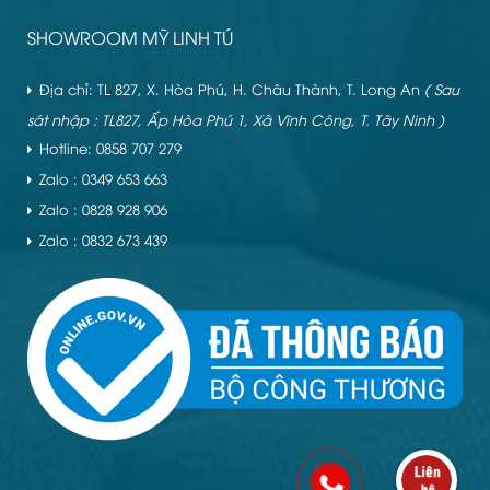
SHOWROOM MỸ LINH TÚ
Địa chỉ: TL 827, X. Hòa Phú, H. Châu Thành, T. Long An
( Sau
sát nhập : TL827, Ấp Hòa Phú 1, Xã Vĩnh Công, T. Tây Ninh )
Hotline: 0858 707 279
Zalo : 0349 653 663
Zalo : 0828 928 906
Zalo : 0832 673 439