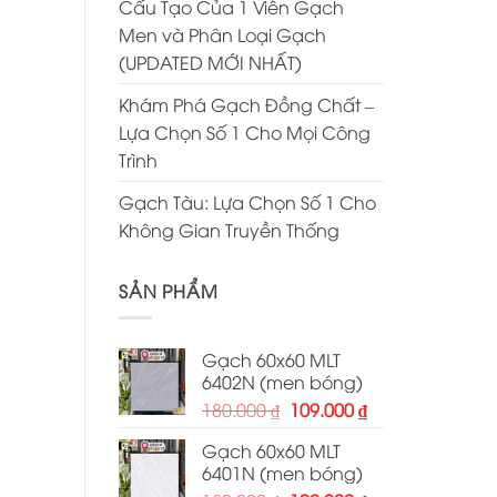
Cấu Tạo Của 1 Viên Gạch
Men và Phân Loại Gạch
(UPDATED MỚI NHẤT)
Khám Phá Gạch Đồng Chất –
Lựa Chọn Số 1 Cho Mọi Công
Trình
Gạch Tàu: Lựa Chọn Số 1 Cho
Không Gian Truyền Thống
SẢN PHẨM
Gạch 60x60 MLT
6402N (men bóng)
Giá
Giá
180.000
₫
109.000
₫
gốc
hiện
Gạch 60x60 MLT
là:
tại
6401N (men bóng)
180.000 ₫.
là: