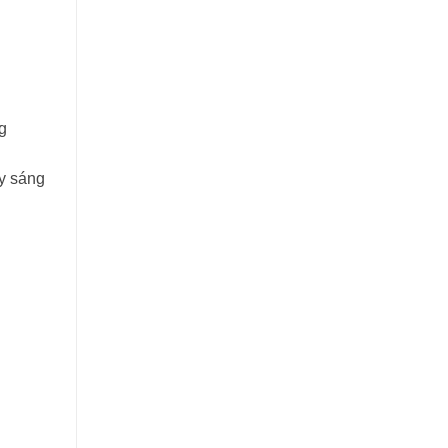
g
ầy sáng