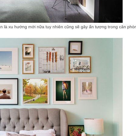
n là xu hướng mới nữa tuy nhiên cũng sẽ gây ấn tượng trong căn phò