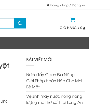
Đăng nhập / Đăng ký
GIỎ HÀNG /
0
₫
BÀI VIẾT MỚI
yệt
Nước Tẩy Gạch Đa Năng –
Giải Pháp Hoàn Hảo Cho Mọi
Bề Mặt
Vệ sinh máy nước nóng năng
những
lượng mặt trời số 1 tại Long An