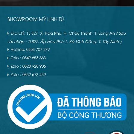
SHOWROOM MỸ LINH TÚ
Địa chỉ: TL 827, X. Hòa Phú, H. Châu Thành, T. Long An
( Sau
sát nhập : TL827, Ấp Hòa Phú 1, Xã Vĩnh Công, T. Tây Ninh )
Hotline: 0858 707 279
Zalo : 0349 653 663
Zalo : 0828 928 906
Zalo : 0832 673 439