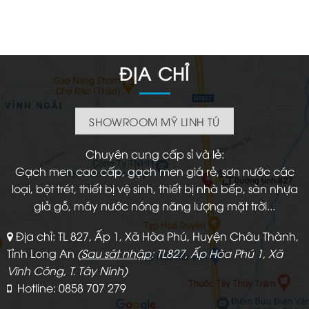
là:
tại
250.000 ₫.
là:
158.000 ₫.
ĐỊA CHỈ
SHOWROOM MỸ LINH TÚ
Chuyên cung cấp sỉ và lẻ:
Gạch men cao cấp, gạch men giá rẻ, sơn nước các
loại, bột trét, thiết bị vệ sinh, thiết bị nhà bếp, sàn nhựa
giả gỗ, máy nước nóng năng lượng mặt trời...
Địa chỉ: TL 827, Ấp 1, Xã Hòa Phú, Huyện Châu Thành,
Tỉnh Long An
(
Sau sát nhập
: TL827, Ấp Hòa Phú 1, Xã
Vĩnh Công, T. Tây Ninh)
Hotline: 0858 707 279