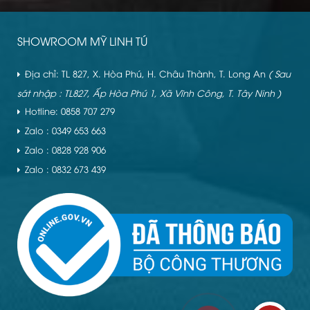
SHOWROOM MỸ LINH TÚ
Địa chỉ: TL 827, X. Hòa Phú, H. Châu Thành, T. Long An
( Sau
sát nhập : TL827, Ấp Hòa Phú 1, Xã Vĩnh Công, T. Tây Ninh )
Hotline: 0858 707 279
Zalo : 0349 653 663
Zalo : 0828 928 906
Zalo : 0832 673 439