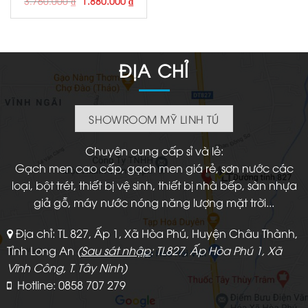
3.760.000
₫
1.880.000
₫
gốc
hiện
là:
tại
3.760.000 ₫.
là:
1.880.000 ₫.
ĐỊA CHỈ
SHOWROOM MỸ LINH TÚ
Chuyên cung cấp sỉ và lẻ:
Gạch men cao cấp, gạch men giá rẻ, sơn nước các
loại, bột trét, thiết bị vệ sinh, thiết bị nhà bếp, sàn nhựa
giả gỗ, máy nước nóng năng lượng mặt trời...
Địa chỉ: TL 827, Ấp 1, Xã Hòa Phú, Huyện Châu Thành,
Tỉnh Long An
(
Sau sát nhập
: TL827, Ấp Hòa Phú 1, Xã
Vĩnh Công, T. Tây Ninh)
Hotline: 0858 707 279