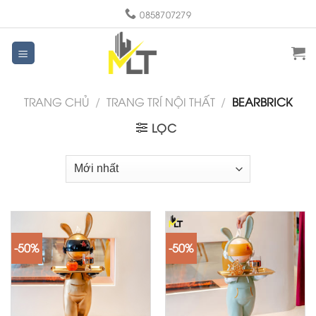
Skip
0858707279
to
content
TRANG CHỦ
/
TRANG TRÍ NỘI THẤT
/
BEARBRICK
LỌC
-50%
-50%