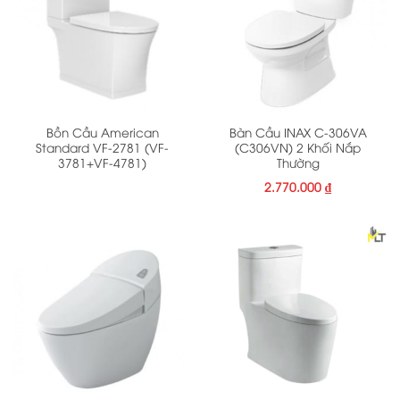
Bồn Cầu American
Bàn Cầu INAX C-306VA
Standard VF-2781 (VF-
(C306VN) 2 Khối Nắp
3781+VF-4781)
Thường
2.770.000
₫