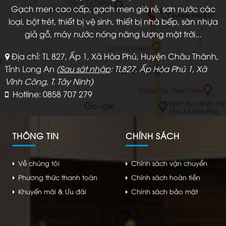
Gạch men cao cấp, gạch men giá rẻ, sơn nước các
loại, bột trét, thiết bị vệ sinh, thiết bị nhà bếp, sàn nhựa
giả gỗ, máy nước nóng năng lượng mặt trời...
Địa chỉ: TL 827, Ấp 1, Xã Hòa Phú, Huyện Châu Thành,
Tỉnh Long An
(
Sau sát nhập
: TL827, Ấp Hòa Phú 1, Xã
Vĩnh Công, T. Tây Ninh)
Hotline: 0858 707 279
THÔNG TIN
CHÍNH SÁCH
Về chúng tôi
Chính sách vận chuyển
Phương thức thanh toán
Chính sách hoàn tiền
Khuyến mãi & Ưu đãi
Chính sách bảo mật