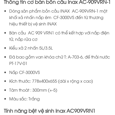
Thông tin cơ bản bồn cầu Inax AC-909VRN-1
Dòng sản phẩm bồn cầu INAX AC-909VRN-1 một
khối xả nhấn nắp êm CF-3000VS đến từ thương
hiệu thiết bị vệ sinh INAX
Bàn cầu AC 909 VRN1 có thể kết hợp với nắp điện
tử, nắp rửa cơ
Kiểu xả 2 nhấn 5L/3.5L
Đã bao gồm van khóa chữ T: A-703-6, đế thải nước
PT-17V-01
Nắp CF-3000VS​
Kích thước: 778x400x655 (dài x rộng x cao)
Tâm thoát : 300mm (+-5)
Màu sắc: Trắng
Tính năng bệt vệ sinh Inax AC909VRN1