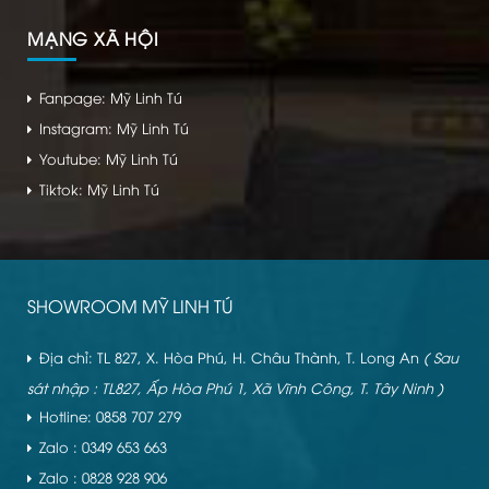
MẠNG XÃ HỘI
Fanpage: Mỹ Linh Tú
Instagram: Mỹ Linh Tú
Youtube: Mỹ Linh Tú
Tiktok: Mỹ Linh Tú
SHOWROOM MỸ LINH TÚ
Địa chỉ: TL 827, X. Hòa Phú, H. Châu Thành, T. Long An
( Sau
sát nhập : TL827, Ấp Hòa Phú 1, Xã Vĩnh Công, T. Tây Ninh )
Hotline: 0858 707 279
Zalo : 0349 653 663
Zalo : 0828 928 906