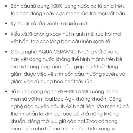
Bàn cầu sử dụng 100% lượng nước xả từ phía trên,
tạo nên dòng xoáy cực mạnh rửa trôi mọi vết bẩn.
Kỹ thuật xả rửa vành Rim kiểu mới
Kiểu xả Xi-phông xoáy hút mạnh mẽ, rửa trôi mọi
vết bẩn, tạo cho lòng bàn cầu luôn sạch sẽ
Công nghệ AQUA CERAMIC: Những vết ố vàng
hay vết đọng nước không thể hình thành trên bề
mặt sứ trong lòng bàn cầu, giúp người sử dụng
giảm được việc vệ sinh bồn cầu thường xuyên, và
giảm việc sử dụng hóa chất tẩy rửa.
Sử dụng công nghệ HYPERKILAMIC công nghệ
men sứ với kim loại bạc Ag+ kháng khuẩn. Công
nghệ độc quyền cảu INAX Nhật Bản, lớp men sứ có
thành phần là kim loại bạc có khả năng kháng
khuẩn, đồng thời luu giữ các hạt Zirco có trong
men. giúp cho bề mặt men cứng hơn, sáng và