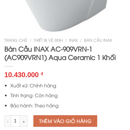
TRANG CHỦ
/
THIẾT BỊ VỆ SINH
/
INAX
/
BÀN CẦU INAX
Bàn Cầu INAX AC-909VRN-1
(AC909VRN1) Aqua Ceramic 1 Khối
10.430.000
₫
Xuất xứ: Chính hãng
Tình trạng: Còn hàng
Bảo hành: Theo hãng
Số lượng
THÊM VÀO GIỎ HÀNG