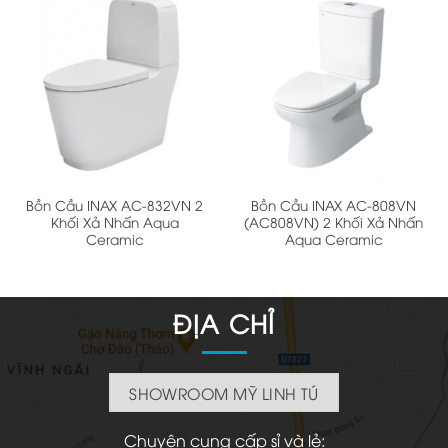
Bồn Cầu INAX AC-832VN 2
Bồn Cầu INAX AC-808VN
Khối Xả Nhấn Aqua
(AC808VN) 2 Khối Xả Nhấn
Ceramic
Aqua Ceramic
ĐỊA CHỈ
SHOWROOM MỸ LINH TÚ
Chuyên cung cấp sỉ và lẻ: