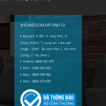
SHOWROOM MỸ LINH TÚ
Địa chỉ: TL 827, X. Hòa Phú, H.
Châu Thành, T. Long An
( Sau sát
nhập : TL827, Ấp Hòa Phú 1, Xã Vĩnh
Công, T. Tây Ninh )
Hotline: 0858 707 279
Zalo : 0349 653 663
Zalo : 0828 928 906
Zalo : 0832 673 439