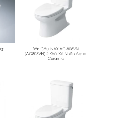
+
Bồn Cầu INAX AC-808VN
901
(AC808VN) 2 Khối Xả Nhấn Aqua
Ceramic