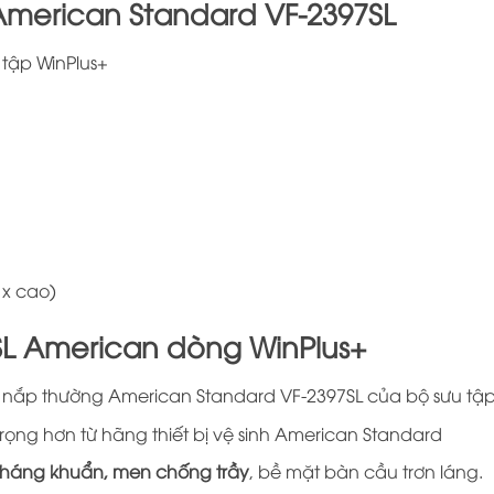
American Standard VF-2397SL
 tập WinPlus+
 x cao)
SL American dòng WinPlus+
nắp thường American Standard VF-2397SL của bộ sưu tập
trọng hơn từ hãng
thiết bị vệ sinh American Standard
háng khuẩn, men chống trầy
, bề mặt bàn cầu trơn láng.