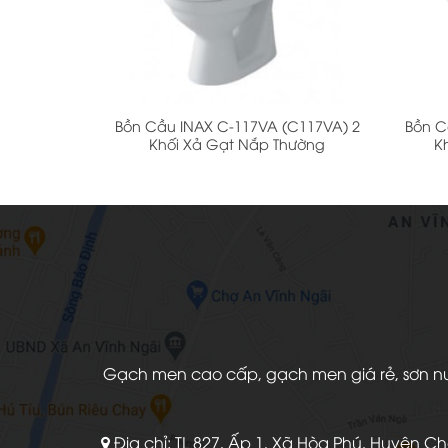
+
+
Bồn Cầu INAX C-117VA (C117VA) 2
Bồn C
Khối Xả Gạt Nắp Thường
K
Gạch men cao cấp, gạch men giá rẻ, sơn nước
Địa chỉ: TL 827, Ấp 1, Xã Hòa Phú, Huyện C