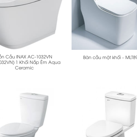
+
ồn Cầu INAX AC-1032VN
Bàn cầu một khối – MLT8
032VN) 1 Khối Nắp Êm Aqua
Ceramic