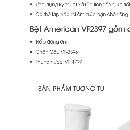
Ứng dụng kỹ thuật xả rửa tiên tiến giúp 
Có thể lắp nắp roi êm giúp hạn chế tiếng
Bệt American VF2397 gồm 
Nắp đóng êm
Chân Cầu:VF-3396
Thùng nước: VF-4797
SẢN PHẨM TƯƠNG TỰ