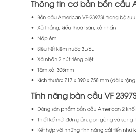
Thông tin cơ bản bồn cầu 
Bồn cầu American VF-2397SL trong bộ sưu
Xả thẳng, kiểu thoát sàn, xả nhấn
Nắp êm
Siêu tiết kiệm nước 3L/6L
Xả nhấn 2 nút riêng biệt
Tâm xả: 305mm
Kích thước: 717 x 390 x 758 mm (dài x rộng
Tính năng bàn cầu VF 2397
Dòng sản phẩm bồn cầu American 2 khối 
Thiết kế mới đơn giản, gọn gàng và sang 
Kết hợp với những tính năng cải tiến như
k