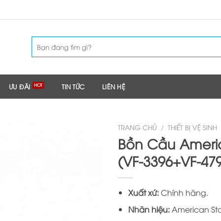
Tìm
kiếm:
ƯU ĐÃI
TIN TỨC
LIÊN HỆ
TRANG CHỦ
/
THIẾT BỊ VỆ SINH
Bồn Cầu Ameri
(VF-3396+VF-47
Xuất xứ:
Chính hãng.
Nhãn hiệu:
American St