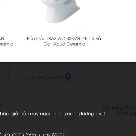
+
AN
Bồn Cầu INAX AC-838VN 2 Khối Xả
eramic
Gạt Aqua Ceramic
àn nhựa giả gỗ, máy nước nóng năng lượng mặt
, Xã Vĩnh Công, T. Tây Ninh)