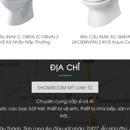
+
ầu INAX C-108VA (C108VA) 2
Bồn Cầu INAX AC-504V
hối Xả Nhấn Nắp Thường
(AC504VAN) 2 Khối Aqua C
ĐỊA CHỈ
SHOWROOM MỸ LINH TÚ
Chuyên cung cấp sỉ và lẻ:
 các loại, bột trét, thiết bị vệ sinh, thiết bị nhà bếp, s
trời...
hâu Thành, Tỉnh Long An
(
Sau sát nhập
: TL827, Ấp Hòa Phú 1