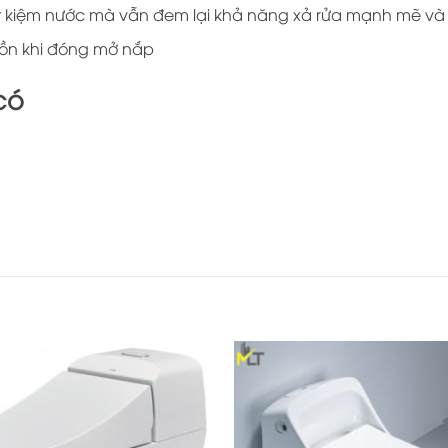
tiết kiệm nước mà vẫn đem lại khả năng xả rửa mạnh mẽ và 
 ồn khi đóng mở nắp
có