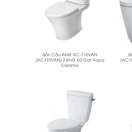
+
+
Bồn Cầu INAX AC-710VAN
B
(AC710VAN) 2 Khối Xả Gạt Aqua
(AC1
Ceramic