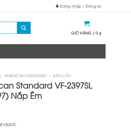
Đăng nhập / Đăng ký
GIỎ HÀNG /
0
₫
/
AMERICAN STANDARD
/
BÀN CẦU
can Standard VF-2397SL
97) Nắp Êm
andard.