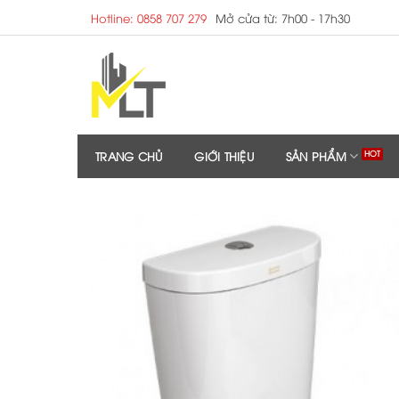
Skip
Hotline: 0858 707 279
Mở cửa từ: 7h00 - 17h30
to
content
TRANG CHỦ
GIỚI THIỆU
SẢN PHẨM