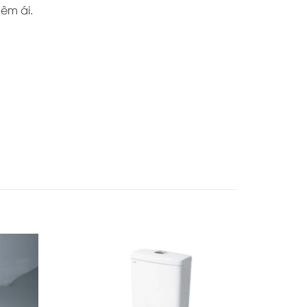
êm ái.