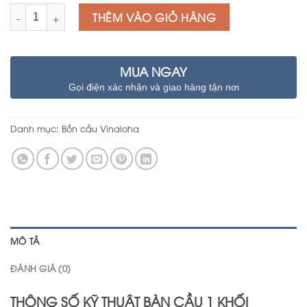
Số lượng
THÊM VÀO GIỎ HÀNG
MUA NGAY
Gọi điện xác nhận và giao hàng tận nơi
Danh mục:
Bồn cầu Vinaloha
MÔ TẢ
ĐÁNH GIÁ (0)
THÔNG SỐ KỸ THUẬT BÀN CẦU 1 KHỐI