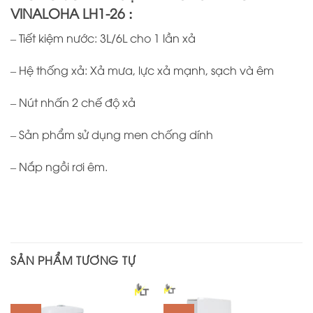
VINALOHA LH1-26
:
– Tiết kiệm nước: 3L/6L cho 1 lần xả
– Hệ thống xả: Xả mưa, lực xả mạnh, sạch và êm
– Nút nhấn 2 chế độ xả
– Sản phẩm sử dụng men chống dính
– Nắp ngồi rơi êm.
SẢN PHẨM TƯƠNG TỰ