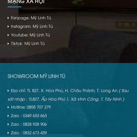
MẠNG XÃ HỘI
Fanpage: Mỹ Linh Tú
Instagram: Mỹ Linh Tú
Youtube: Mỹ Linh Tú
Tiktok: Mỹ Linh Tú
SHOWROOM MỸ LINH TÚ
Địa chỉ: TL 827, X. Hòa Phú, H. Châu Thành, T. Long An
( Sau
sát nhập : TL827, Ấp Hòa Phú 1, Xã Vĩnh Công, T. Tây Ninh )
Hotline: 0858 707 279
Zalo : 0349 653 663
Zalo : 0828 928 906
Zalo : 0832 673 439