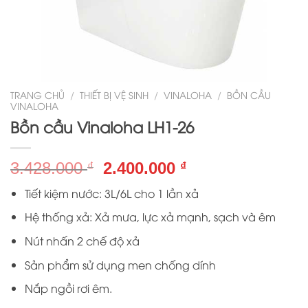
TRANG CHỦ
/
THIẾT BỊ VỆ SINH
/
VINALOHA
/
BỒN CẦU
VINALOHA
Bồn cầu Vinaloha LH1-26
Giá
Giá
3.428.000
2.400.000
₫
₫
gốc
hiện
Tiết kiệm nước: 3L/6L cho 1 lần xả
là:
tại
3.428.000 ₫.
là:
Hệ thống xả: Xả mưa, lực xả mạnh, sạch và êm
2.400.000 ₫.
Nút nhấn 2 chế độ xả
Sản phẩm sử dụng men chống dính
Nắp ngồi rơi êm.