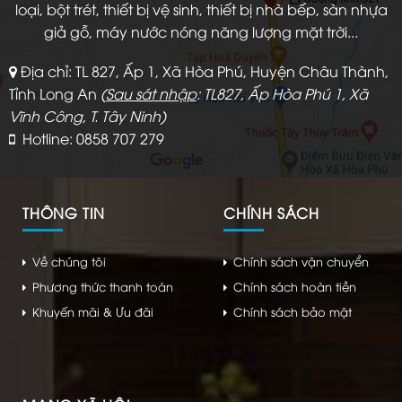
loại, bột trét, thiết bị vệ sinh, thiết bị nhà bếp, sàn nhựa
giả gỗ, máy nước nóng năng lượng mặt trời...
Địa chỉ: TL 827, Ấp 1, Xã Hòa Phú, Huyện Châu Thành,
Tỉnh Long An
(
Sau sát nhập
: TL827, Ấp Hòa Phú 1, Xã
Vĩnh Công, T. Tây Ninh)
Hotline: 0858 707 279
THÔNG TIN
CHÍNH SÁCH
Về chúng tôi
Chính sách vận chuyển
Phương thức thanh toán
Chính sách hoàn tiền
Khuyến mãi & Ưu đãi
Chính sách bảo mật