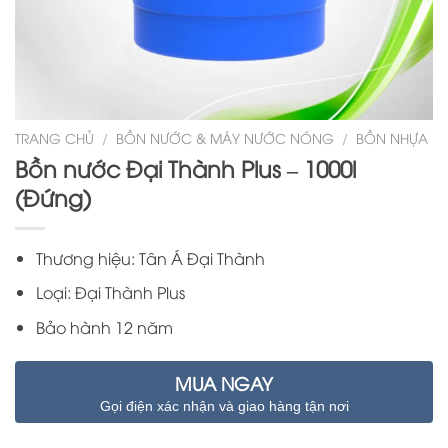
TRANG CHỦ
/
BỒN NƯỚC & MÁY NƯỚC NÓNG
/
BỒN NHỰA
Bồn nước Đại Thành Plus – 1000l
(Đứng)
Thương hiệu: Tân Á Đại Thành
Loại: Đại Thành Plus
Bảo hành 12 năm
MUA NGAY
Gọi điện xác nhận và giao hàng tận nơi