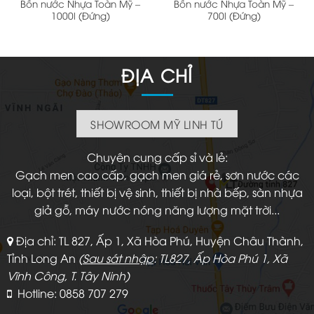
Bồn nước Nhựa Toàn Mỹ –
Bồn nước Nhựa Toàn Mỹ –
1000l (Đứng)
700l (Đứng)
ĐỊA CHỈ
SHOWROOM MỸ LINH TÚ
Chuyên cung cấp sỉ và lẻ:
Gạch men cao cấp, gạch men giá rẻ, sơn nước các
loại, bột trét, thiết bị vệ sinh, thiết bị nhà bếp, sàn nhựa
giả gỗ, máy nước nóng năng lượng mặt trời...
Địa chỉ: TL 827, Ấp 1, Xã Hòa Phú, Huyện Châu Thành,
Tỉnh Long An
(
Sau sát nhập
: TL827, Ấp Hòa Phú 1, Xã
Vĩnh Công, T. Tây Ninh)
Hotline: 0858 707 279