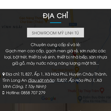
ĐỊA CHỈ
SHOWROOM MỸ LINH TÚ
Chuyên cung cấp sỉ và lẻ:
Gạch men cao cấp, gạch men giá rẻ, sơn nước các
loại, bột trét, thiết bị vệ sinh, thiết bị nhà bếp, sàn nhựa
giả gỗ, máy nước nóng năng lượng mặt trời...
Địa chỉ: TL 827, Ấp 1, Xã Hòa Phú, Huyện Châu Thành,
Tỉnh Long An
(
Sau sát nhập
: TL827, Ấp Hòa Phú 1, Xã
Vĩnh Công, T. Tây Ninh)
Hotline: 0858 707 279