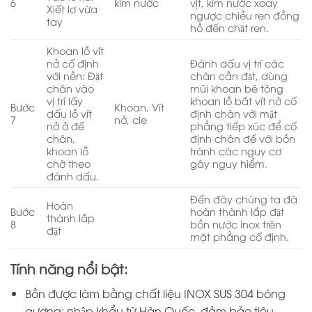
6
kìm nước
vịt, kìm nước xoay
Xiết lơ vừa
ngược chiều ren đồng
tay
hồ đến chặt ren.
Khoan lỗ vít
nở cố định
Đánh dấu vị trí các
với nền: Đặt
chân cần đặt, dùng
chân vào
mũi khoan bê tông
vị trí lấy
khoan lỗ bắt vít nở cố
Bước
Khoan, Vít
dấu lỗ vít
định chân với mặt
7
nở, cle
nở ở đế
phẳng tiếp xúc để cố
chân,
định chân đế với bồn
khoan lỗ
tránh các nguy cơ
chờ theo
gây nguy hiểm.
đánh dấu.
Đến đây chúng ta đã
Hoàn
Bước
hoàn thành lắp đặt
thành lắp
8
bồn nước inox trên
đặt
mặt phẳng cố định.
Tính năng nổi bật:
Bồn được làm bằng chất liệu INOX SUS 304 bóng
gương; nhập khẩu từ Hàn Quốc, đảm bảo tiêu