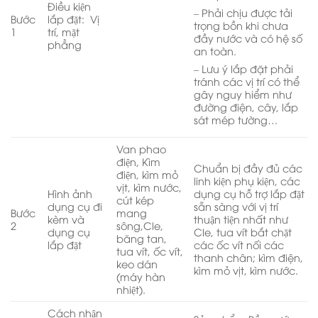
Điều kiện
– Phải chịu được tải
Bước
lắp đặt: Vị
trọng bồn khi chưa
1
trí, mặt
đầy nước và có hệ số
phẳng
an toàn.
– Lưu ý lắp đặt phải
tránh các vị trí có thể
gây nguy hiểm như
đường điện, cây, lắp
sát mép tường…
Van phao
điện, Kìm
Chuẩn bị đầy đủ các
điện, kìm mỏ
linh kiện phụ kiện, các
vịt, kìm nước,
Hình ảnh
dụng cụ hỗ trợ lắp đặt
cút kép
dụng cụ đi
sẵn sàng với vị trí
Bước
mang
kèm và
thuận tiện nhất như
2
sông,Cle,
dụng cụ
Cle, tua vít bắt chặt
băng tan,
lắp đặt
các ốc vít nối các
tua vít, ốc vít,
thanh chân; kìm điện,
keo dán
kìm mỏ vịt, kìm nước.
(máy hàn
nhiệt).
Cách nhận