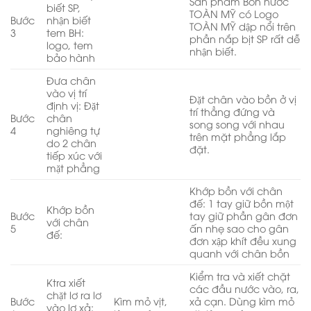
Sản phẩm Bồn nước
biết SP,
TOÀN MỸ có Logo
Bước
nhận biết
TOÀN MỸ dập nổi trên
3
tem BH:
phần nắp bịt SP rất dễ
logo, tem
nhận biết.
bảo hành
Đưa chân
vào vị trí
Đặt chân vào bồn ở vị
định vị: Đặt
trí thẳng đứng và
Bước
chân
song song với nhau
4
nghiêng tự
trên mặt phẳng lắp
do 2 chân
đặt.
tiếp xúc với
mặt phẳng
Khớp bồn với chân
đế: 1 tay giữ bồn một
Khớp bồn
Bước
tay giữ phần gân đơn
với chân
5
ấn nhẹ sao cho gân
đế:
đơn xập khít đều xung
quanh với chân bồn
Kiểm tra và xiết chặt
Ktra xiết
các đầu nước vào, ra,
chặt lơ ra lơ
Bước
Kìm mỏ vịt,
xả cạn. Dùng kìm mỏ
vào lơ xả: