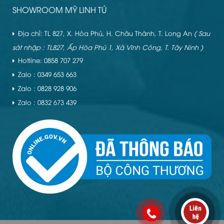
SHOWROOM MỸ LINH TÚ
Địa chỉ: TL 827, X. Hòa Phú, H. Châu Thành, T. Long An
( Sau
sát nhập : TL827, Ấp Hòa Phú 1, Xã Vĩnh Công, T. Tây Ninh )
Hotline: 0858 707 279
Zalo : 0349 653 663
Zalo : 0828 928 906
Zalo : 0832 673 439