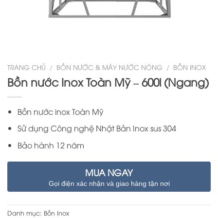
TRANG CHỦ
/
BỒN NƯỚC & MÁY NƯỚC NÓNG
/
BỒN INOX
Bồn nước Inox Toàn Mỹ – 600l (Ngang)
Bồn nước inox Toàn Mỹ
Sử dụng Công nghệ Nhật Bản Inox sus 304
Bảo hành 12 năm
MUA NGAY
Gọi điện xác nhận và giao hàng tận nơi
Danh mục:
Bồn Inox