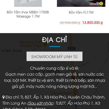
Bồn Tắm Inax MSBV-1700B
Bồn tắm FL17M
Massage 1.7M
Giá
Giá
25.900.000
₫
13.800.000
₫
gốc
hiện
là:
tại
25.900.000 ₫.
là:
13.8
ĐỊA CHỈ
SHOWROOM MỸ LINH TÚ
Chuyên cung cấp sỉ và lẻ:
Gạch men cao cấp, gạch men giá rẻ, sơn nước các
loại, bột trét, thiết bị vệ sinh, thiết bị nhà bếp, sàn nhựa
giả gỗ, máy nước nóng năng lượng mặt trời...
Địa chỉ: TL 827, Ấp 1, Xã Hòa Phú, Huyện Châu Thành,
Tỉnh Long An
(
Sau sát nhập
: TL827, Ấp Hòa Phú 1, Xã