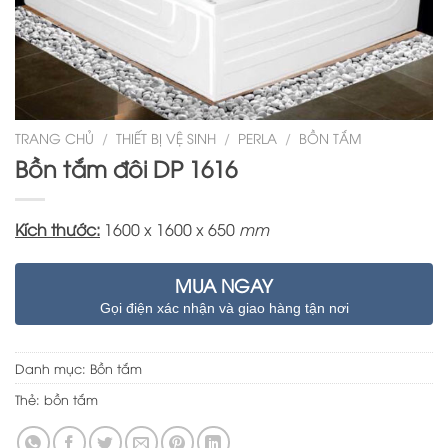
TRANG CHỦ
/
THIẾT BỊ VỆ SINH
/
PERLA
/
BỒN TẮM
Bồn tắm đôi DP 1616
Kích thước:
1600 x 1600 x 650
mm
MUA NGAY
Gọi điện xác nhận và giao hàng tận nơi
Danh mục:
Bồn tắm
Thẻ:
bồn tắm