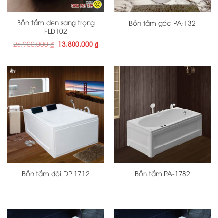
Bồn tắm đen sang trọng
Bồn tắm góc PA-132
FLD102
Giá
Giá
25.900.000
₫
13.800.000
₫
gốc
hiện
là:
tại
25.900.000 ₫.
là:
13.800.000 ₫.
Bồn tắm đôi DP 1712
Bồn tắm PA-1782