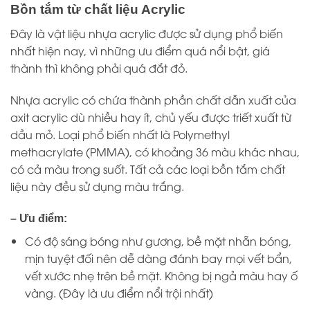
Bồn tắm từ chất liệu Acrylic
Đây là vật liệu nhựa acrylic được sử dụng phổ biến
nhất hiện nay, vì những ưu điểm quá nổi bật, giá
thành thì không phải quá đắt đỏ.
Nhựa acrylic có chứa thành phần chất dẫn xuất của
axit acrylic dù nhiều hay ít, chủ yếu được triết xuất từ
dầu mỏ. Loại phổ biến nhất là Polymethyl
methacrylate (PMMA), có khoảng 36 màu khác nhau,
có cả màu trong suốt. Tất cả các loại bồn tắm chất
liệu này đều sử dụng màu trắng.
– Ưu điểm:
Có độ sáng bóng như gương, bề mặt nhẵn bóng,
mịn tuyệt đối nên dễ dàng đánh bay mọi vết bẩn,
vết xước nhẹ trên bề mặt. Không bị ngả màu hay ố
vàng. (Đây là ưu điểm nổi trội nhất)