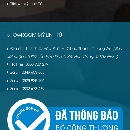
Tiktok: Mỹ Linh Tú
SHOWROOM MỸ LINH TÚ
Địa chỉ: TL 827, X. Hòa Phú, H. Châu Thành, T. Long An
( Sau
sát nhập : TL827, Ấp Hòa Phú 1, Xã Vĩnh Công, T. Tây Ninh )
Hotline: 0858 707 279
Zalo : 0349 653 663
Zalo : 0828 928 906
Zalo : 0832 673 439