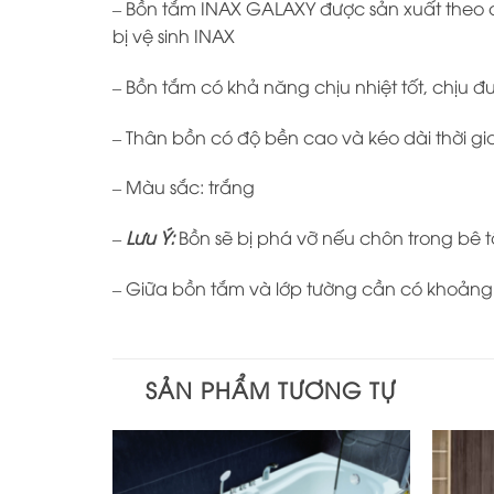
– Bồn tắm INAX GALAXY được sản xuất theo c
bị vệ sinh INAX
– Bồn tắm có khả năng chịu nhiệt tốt, chịu 
– Thân bồn có độ bền cao và kéo dài thời gi
– Màu sắc: trắng
–
Lưu Ý:
Bồn sẽ bị phá vỡ nếu chôn trong bê 
– Giữa bồn tắm và lớp tường cần có khoản
SẢN PHẨM TƯƠNG TỰ