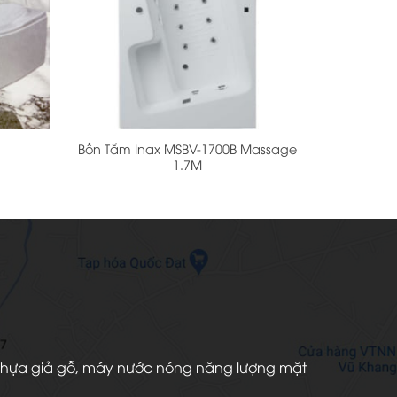
+
Bồn Tắm Inax MSBV-1700B Massage
1.7M
àn nhựa giả gỗ, máy nước nóng năng lượng mặt