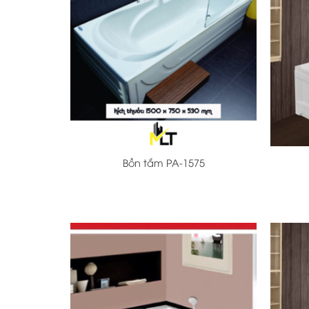
+
+
Bồn tắm PA-1575