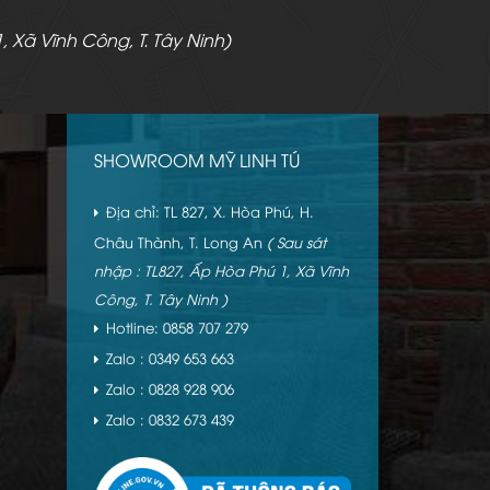
, Xã Vĩnh Công, T. Tây Ninh)
SHOWROOM MỸ LINH TÚ
Địa chỉ: TL 827, X. Hòa Phú, H.
Châu Thành, T. Long An
( Sau sát
nhập : TL827, Ấp Hòa Phú 1, Xã Vĩnh
Công, T. Tây Ninh )
Hotline: 0858 707 279
Zalo : 0349 653 663
Zalo : 0828 928 906
Zalo : 0832 673 439