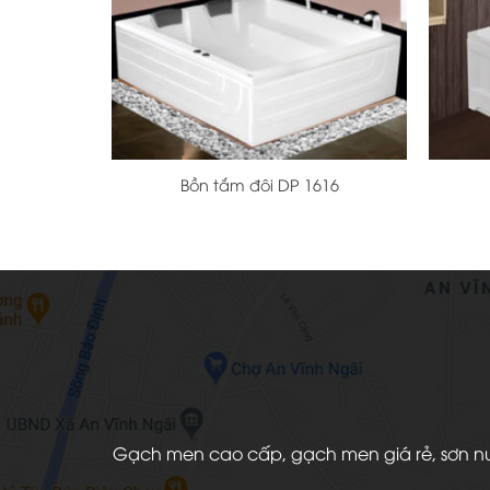
+
+
Bồn tắm đôi DP 1616
Gạch men cao cấp, gạch men giá rẻ, sơn nước