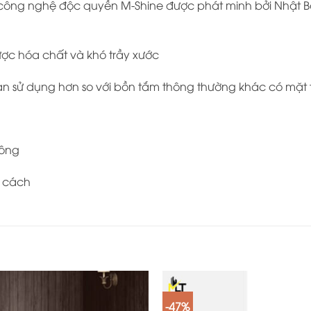
ông nghệ độc quyền M-Shine được phát minh bởi Nhật Bản
được hóa chất và khó trầy xước
an sử dụng hơn so với bồn tắm thông thường khác có mặt t
tông
g cách
-47%