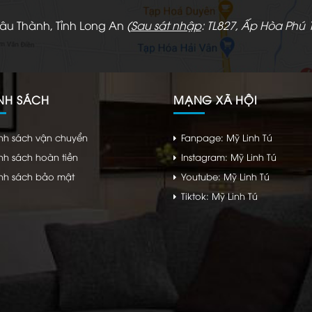
hâu Thành, Tỉnh Long An
(
Sau sát nhập
: TL827, Ấp Hòa Phú 1
NH SÁCH
MẠNG XÃ HỘI
nh sách vận chuyển
Fanpage: Mỹ Linh Tú
nh sách hoàn tiền
Instagram: Mỹ Linh Tú
nh sách bảo mật
Youtube: Mỹ Linh Tú
Tiktok: Mỹ Linh Tú