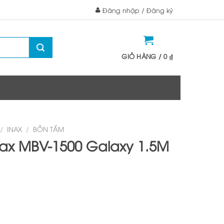
Đăng nhập / Đăng ký
GIỎ HÀNG /
0
₫
/
INAX
/
BỒN TẮM
ax MBV-1500 Galaxy 1.5M