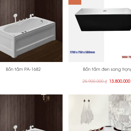
+
Bồn tắm PA-1682
Bồn tắm đen sang trọn
Giá
25.900.000
₫
13.800.00
gốc
là:
25.900.000 