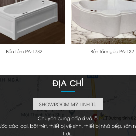
+
Bồn tắm PA-1782
Bồn tắm góc PA-132
ĐỊA CHỈ
SHOWROOM MỸ LINH TÚ
Chuyên cung cấp sỉ và lẻ:
 các loại, bột trét, thiết bị vệ sinh, thiết bị nhà bếp, s
trời...