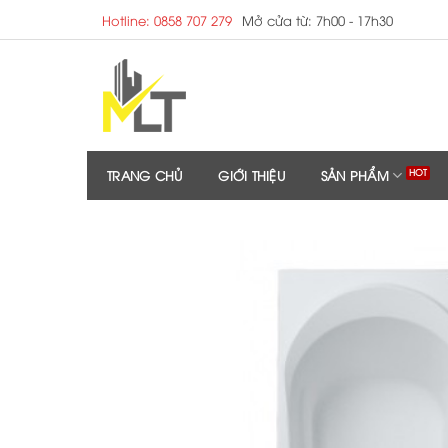
Skip
Hotline: 0858 707 279
Mở cửa từ: 7h00 - 17h30
to
content
TRANG CHỦ
GIỚI THIỆU
SẢN PHẨM