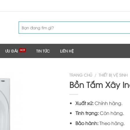
Tìm
kiếm:
ƯU ĐÃI
TIN TỨC
LIÊN HỆ
TRANG CHỦ
/
THIẾT BỊ VỆ SINH
Bồn Tắm Xây In
Xuất xứ:
Chính hãng.
Tình trạng:
Còn hàng.
Bảo hành:
Theo hãng.