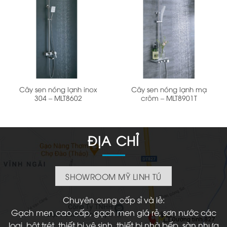
Cây sen nóng lạnh inox
Cây sen nóng lạnh mạ
304 – MLT8602
crôm – MLT8901T
ĐỊA CHỈ
SHOWROOM MỸ LINH TÚ
Chuyên cung cấp sỉ và lẻ:
Gạch men cao cấp, gạch men giá rẻ, sơn nước các
loại, bột trét, thiết bị vệ sinh, thiết bị nhà bếp, sàn nhựa