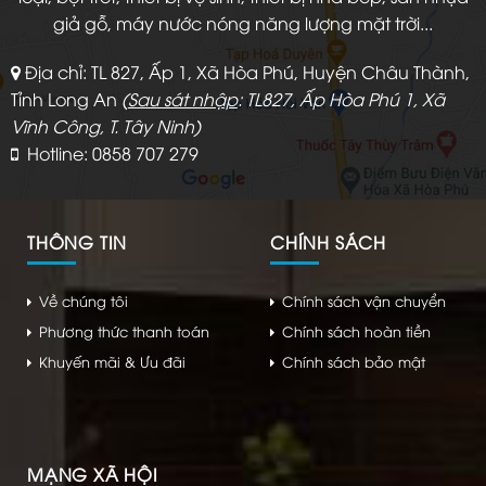
giả gỗ, máy nước nóng năng lượng mặt trời...
Địa chỉ: TL 827, Ấp 1, Xã Hòa Phú, Huyện Châu Thành,
Tỉnh Long An
(
Sau sát nhập
: TL827, Ấp Hòa Phú 1, Xã
Vĩnh Công, T. Tây Ninh)
Hotline: 0858 707 279
THÔNG TIN
CHÍNH SÁCH
Về chúng tôi
Chính sách vận chuyển
Phương thức thanh toán
Chính sách hoàn tiền
Khuyến mãi & Ưu đãi
Chính sách bảo mật
MẠNG XÃ HỘI