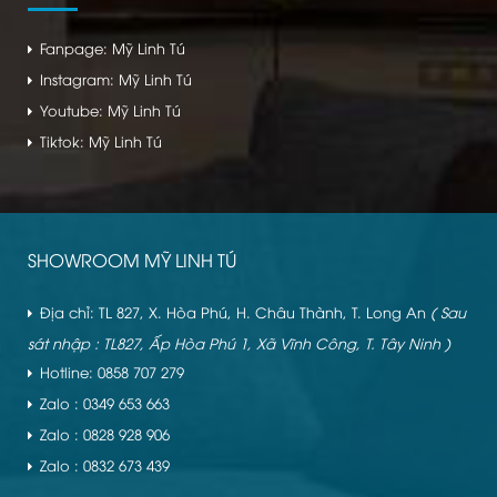
Fanpage: Mỹ Linh Tú
Instagram: Mỹ Linh Tú
Youtube: Mỹ Linh Tú
Tiktok: Mỹ Linh Tú
SHOWROOM MỸ LINH TÚ
Địa chỉ: TL 827, X. Hòa Phú, H. Châu Thành, T. Long An
( Sau
sát nhập : TL827, Ấp Hòa Phú 1, Xã Vĩnh Công, T. Tây Ninh )
Hotline: 0858 707 279
Zalo : 0349 653 663
Zalo : 0828 928 906
Zalo : 0832 673 439