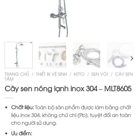
TRANG CHỦ
/
THIẾT BỊ VỆ SINH
/
KITTO
/
SEN VÒI
/
CÂY SEN
TẮM
Cây sen nóng lạnh inox 304 – MLT8605
Chất liệu:
Toàn bộ sản phẩm được làm bằng chất
liệu inox 304, không chứ chì (Pb), tuyệt đối an toàn
cho người sử dụng.
Ưu điểm: