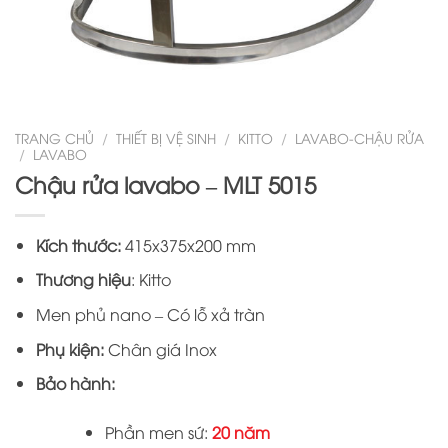
TRANG CHỦ
/
THIẾT BỊ VỆ SINH
/
KITTO
/
LAVABO-CHẬU RỬA
/
LAVABO
Chậu rửa lavabo – MLT 5015
Kích thước:
415x375x200 mm
Thương hiệu
: Kitto
Men phủ nano – Có lỗ xả tràn
Phụ kiện:
Chân giá Inox
Bảo hành:
Phần men sứ:
20 năm