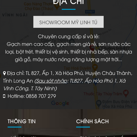
ĐỊA CHỈ
SHOWROOM MỸ LINH TÚ
Chuyên cung cấp sỉ và lẻ:
Gạch men cao cấp, gạch men giá rẻ, sơn nước các
loại, bột trét, thiết bị vệ sinh, thiết bị nhà bếp, sàn nhựa
giả gỗ, máy nước nóng năng lượng mặt trời...
Địa chỉ: TL 827, Ấp 1, Xã Hòa Phú, Huyện Châu Thành,
Tỉnh Long An
(
Sau sát nhập
: TL827, Ấp Hòa Phú 1, Xã
Vĩnh Công, T. Tây Ninh)
Hotline: 0858 707 279
THÔNG TIN
CHÍNH SÁCH