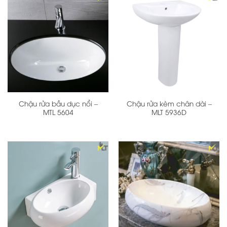
Chậu rửa bầu dục nổi –
Chậu rửa kèm chân dài –
MTL 5604
MLT 5936D