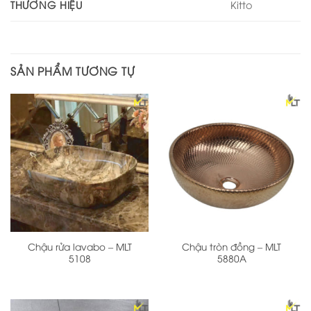
THƯƠNG HIỆU
Kitto
SẢN PHẨM TƯƠNG TỰ
Chậu rửa lavabo – MLT
Chậu tròn đồng – MLT
5108
5880A