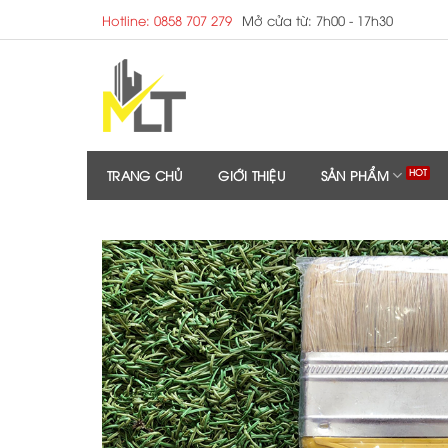
Skip
Hotline: 0858 707 279
Mở cửa từ: 7h00 - 17h30
to
content
TRANG CHỦ
GIỚI THIỆU
SẢN PHẨM