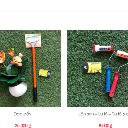
+
Dao dẩy
Lăn sơn – Lu lô – Ru lô 6
25.000
₫
8.000
₫