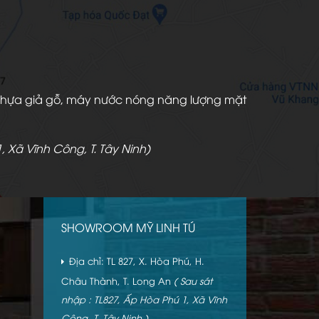
àn nhựa giả gỗ, máy nước nóng năng lượng mặt
, Xã Vĩnh Công, T. Tây Ninh)
SHOWROOM MỸ LINH TÚ
Địa chỉ: TL 827, X. Hòa Phú, H.
Châu Thành, T. Long An
( Sau sát
nhập : TL827, Ấp Hòa Phú 1, Xã Vĩnh
Công, T. Tây Ninh )