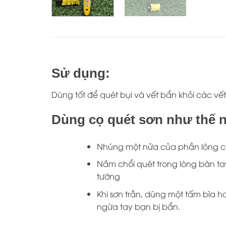
Sử dụng:
Dùng tốt để quét bụi và vết bẩn khỏi các v
Dùng cọ quét sơn như thế 
Nhúng một nửa của phần lông ch
Nắm chổi quét trong lòng bàn tay
tường
Khi sơn trần, dùng một tấm bìa 
ngừa tay bạn bị bẩn.