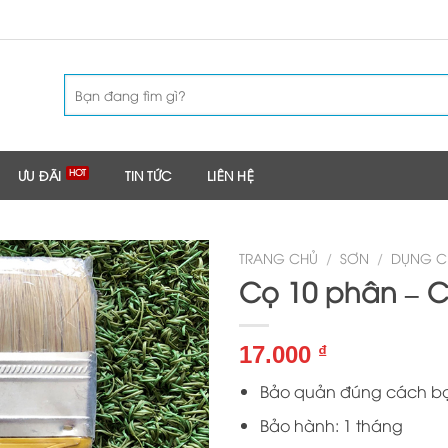
Tìm
kiếm:
ƯU ĐÃI
TIN TỨC
LIÊN HỆ
TRANG CHỦ
/
SƠN
/
DỤNG C
Cọ 10 phân – C
17.000
₫
Bảo quản đúng cách bạn
Bảo hành: 1 tháng