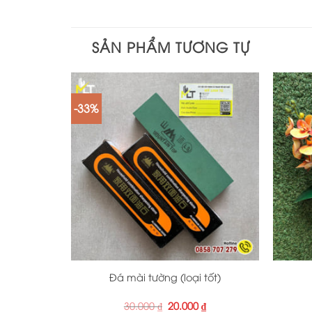
SẢN PHẨM TƯƠNG TỰ
-33%
+
+
Đá mài tường (loại tốt)
Giá
Giá
30.000
₫
20.000
₫