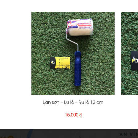
gốc
hiện
là:
tại
30.000 ₫.
là:
20.000 ₫.
+
+
Lăn sơn – Lu lô – Ru lô 12 cm
15.000
₫