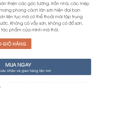
oàn thiện các góc tường, trần nhà, các mép
 mang phong cách lăn sơn hiện đại bạn
n liên tục mà có thể thoải mái tập trung
ước. Không có vẩy sơn, không có đổ sơn.
h tác phẩm của mình mà thôi.
O GIỎ HÀNG
MUA NGAY
 xác nhận và giao hàng tận nơi
n