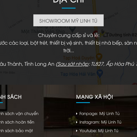
SHOWROOM MỸ LINH TÚ
Chuyên cung cấp sỉ và lẻ:
 các loại, bột trét, thiết bị vệ sinh, thiết bị nhà bếp, s
trời...
hâu Thành, Tỉnh Long An
(
Sau sát nhập
: TL827, Ấp Hòa Phú 1
NH SÁCH
MẠNG XÃ HỘI
nh sách vận chuyển
Fanpage: Mỹ Linh Tú
nh sách hoàn tiền
Instagram: Mỹ Linh Tú
nh sách bảo mật
Youtube: Mỹ Linh Tú