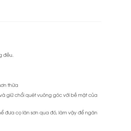
g đều.
sơn thừa
n và giữ chổi quét vuông góc với bề mặt của
thể đưa cọ lăn sơn qua đó, làm vậy để ngăn