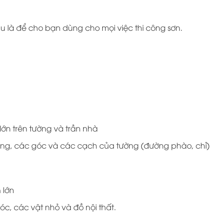
au là để cho bạn dùng cho mọi việc thi công sơn.
ớn trên tường và trần nhà
ờng, các góc và các cạch của tường (đường phào, chỉ)
 lớn
c, các vật nhỏ và đồ nội thất.