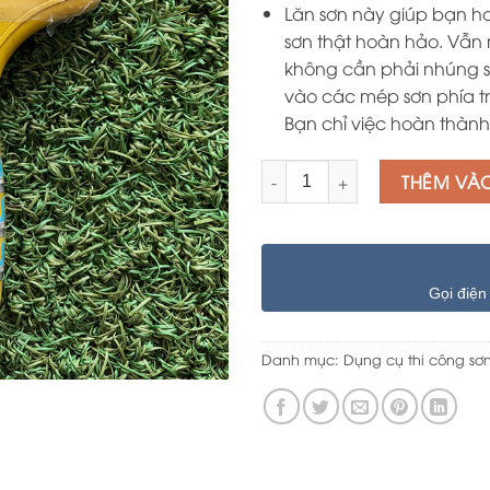
Lăn sơn này giúp bạn h
sơn thật hoàn hảo. Vẫn
không cần phải nhúng sơ
vào các mép sơn phía tr
Bạn chỉ việc hoàn thàn
Số lượng
THÊM VÀ
Gọi điện
Danh mục:
Dụng cụ thi công sơ