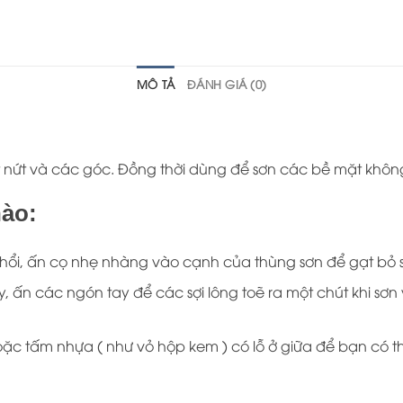
MÔ TẢ
ĐÁNH GIÁ (0)
ết nứt và các góc. Đồng thời dùng để sơn các bề mặt khôn
nào:
ổi, ấn cọ nhẹ nhàng vào cạnh của thùng sơn để gạt bỏ 
, ấn các ngón tay để các sợi lông toẽ ra một chút khi sơ
hoặc tấm nhựa ( như vỏ hộp kem ) có lỗ ở giữa để bạn có 