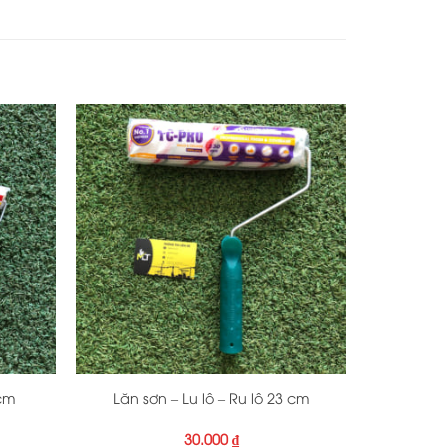
+
 cm
Lăn sơn – Lu lô – Ru lô 23 cm
30.000
₫