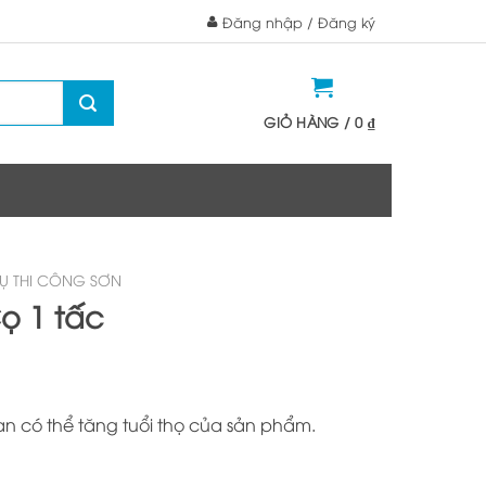
Đăng nhập / Đăng ký
GIỎ HÀNG /
0
₫
Ụ THI CÔNG SƠN
ọ 1 tấc
 có thể tăng tuổi thọ của sản phẩm.