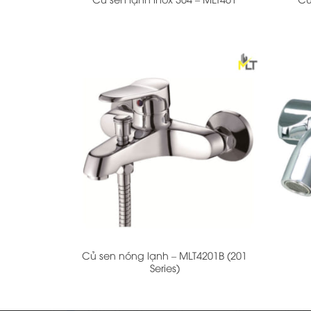
+
+
Củ sen nóng lạnh – MLT4201B (201
Series)