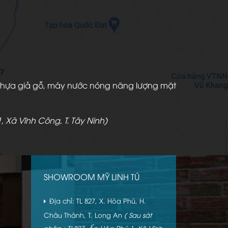
àn nhựa giả gỗ, máy nước nóng năng lượng mặt
, Xã Vĩnh Công, T. Tây Ninh)
SHOWROOM MỸ LINH TÚ
Địa chỉ: TL 827, X. Hòa Phú, H.
Châu Thành, T. Long An
( Sau sát
nhập : TL827, Ấp Hòa Phú 1, Xã Vĩnh