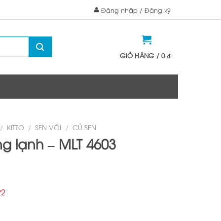
Đăng nhập / Đăng ký
GIỎ HÀNG /
0
₫
/
KITTO
/
SEN VÒI
/
CỦ SEN
g lạnh – MLT 4603
22