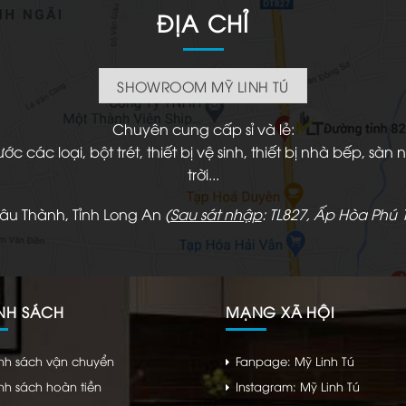
ĐỊA CHỈ
SHOWROOM MỸ LINH TÚ
Chuyên cung cấp sỉ và lẻ:
 các loại, bột trét, thiết bị vệ sinh, thiết bị nhà bếp, s
trời...
hâu Thành, Tỉnh Long An
(
Sau sát nhập
: TL827, Ấp Hòa Phú 1
NH SÁCH
MẠNG XÃ HỘI
nh sách vận chuyển
Fanpage: Mỹ Linh Tú
nh sách hoàn tiền
Instagram: Mỹ Linh Tú