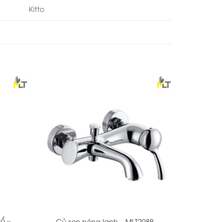
Kitto
+
ổ –
Củ sen nóng lạnh – MLT208B