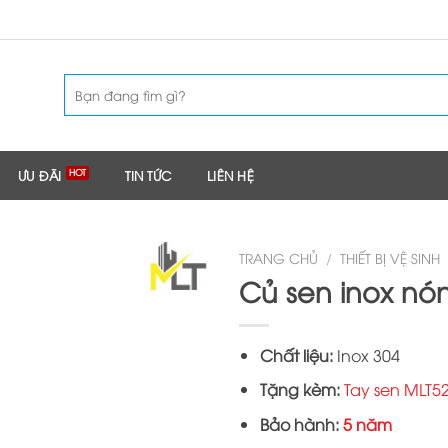
Tìm
kiếm:
ƯU ĐÃI
TIN TỨC
LIÊN HỆ
TRANG CHỦ
/
THIẾT BỊ VỆ SINH
Củ sen inox nón
Chất liệu:
Inox 304
Tặng kèm:
Tay sen MLT5
Bảo hành:
5 năm