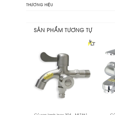
THƯƠNG HIỆU
SẢN PHẨM TƯƠNG TỰ
+
+
Củ sen lạnh inox 304 – MLT461
Củ