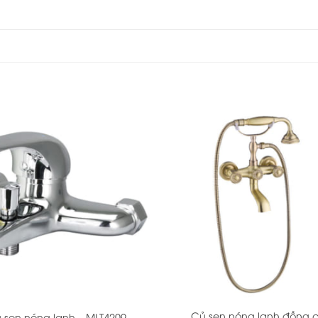
+
Củ sen nóng lạnh đồng c
 sen nóng lạnh – MLT4209