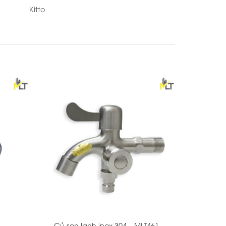
Kitto
+
Củ sen lạnh inox 304 – MLT461