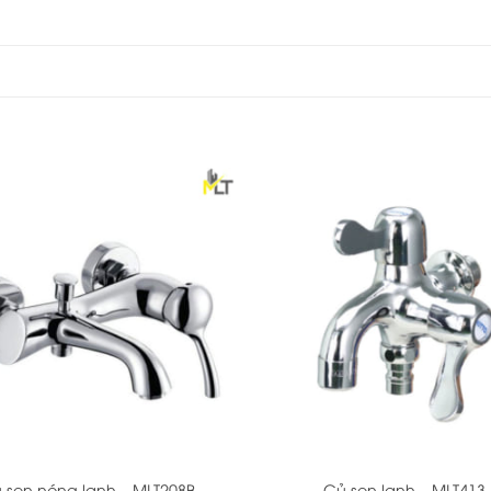
+
 sen nóng lạnh – MLT208B
Củ sen lạnh – MLT413