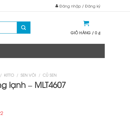
Đăng nhập / Đăng ký
GIỎ HÀNG /
0
₫
/
KITTO
/
SEN VÒI
/
CỦ SEN
ng lạnh – MLT4607
22