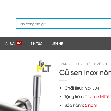
Tìm
kiếm:
ƯU ĐÃI
TIN TỨC
LIÊN HỆ
TRANG CHỦ
/
THIẾT BỊ VỆ SINH
Củ sen inox nó
Chất liệu:
Inox 304
Tặng kèm:
Tay sen MLT5
Bảo hành:
5 năm