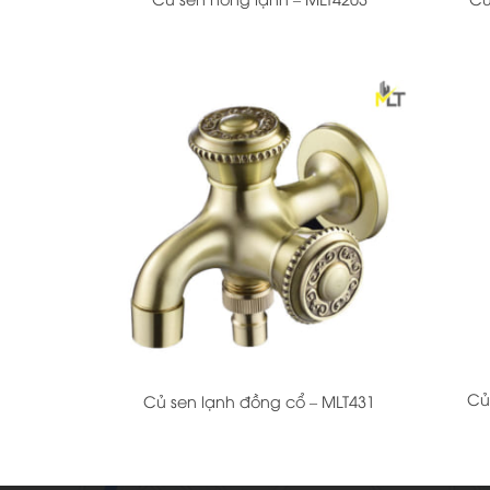
+
+
Củ
Củ sen lạnh đồng cổ – MLT431