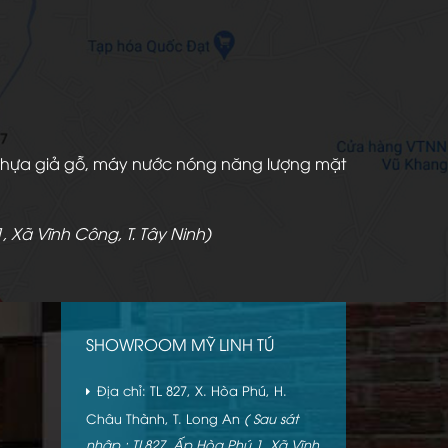
àn nhựa giả gỗ, máy nước nóng năng lượng mặt
, Xã Vĩnh Công, T. Tây Ninh)
SHOWROOM MỸ LINH TÚ
Địa chỉ: TL 827, X. Hòa Phú, H.
Châu Thành, T. Long An
( Sau sát
nhập : TL827, Ấp Hòa Phú 1, Xã Vĩnh