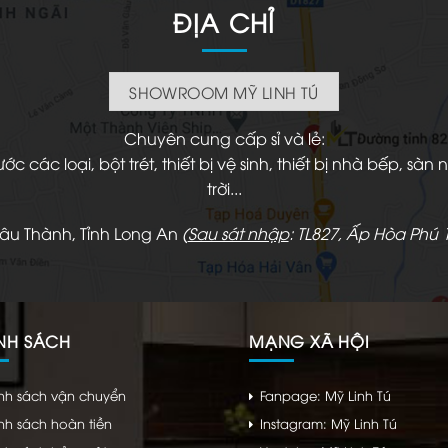
ĐỊA CHỈ
SHOWROOM MỸ LINH TÚ
Chuyên cung cấp sỉ và lẻ:
 các loại, bột trét, thiết bị vệ sinh, thiết bị nhà bếp, s
trời...
hâu Thành, Tỉnh Long An
(
Sau sát nhập
: TL827, Ấp Hòa Phú 1
NH SÁCH
MẠNG XÃ HỘI
nh sách vận chuyển
Fanpage: Mỹ Linh Tú
nh sách hoàn tiền
Instagram: Mỹ Linh Tú