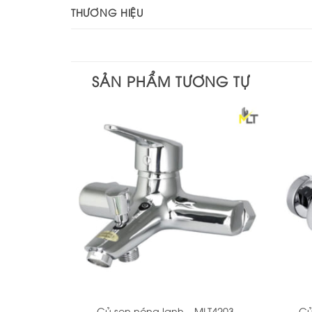
THƯƠNG HIỆU
SẢN PHẨM TƯƠNG TỰ
+
+
Củ sen nóng lạnh – MLT4203
Củ