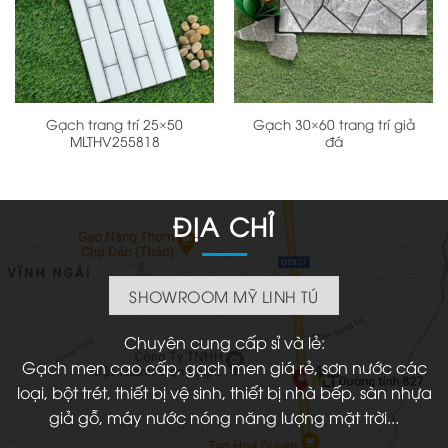
Gạch trang trí 25×50
Gạch 30×60 trang trí giả
MLTHV255818
đá
ĐỊA CHỈ
SHOWROOM MỸ LINH TÚ
Chuyên cung cấp sỉ và lẻ:
Gạch men cao cấp, gạch men giá rẻ, sơn nước các
loại, bột trét, thiết bị vệ sinh, thiết bị nhà bếp, sàn nhựa
giả gỗ, máy nước nóng năng lượng mặt trời...