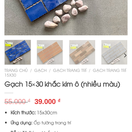
TRANG CHỦ
/
GẠCH
/
GẠCH TRANG TRÍ
/
GẠCH TRANG TRÍ
15X30
Gạch 15×30 khắc kim ô (nhiều màu)
Giá
Giá
55.000
39.000
₫
₫
gốc
hiện
Kích thước:
15x30cm
là:
tại
55.000 ₫.
là:
Ứng dụng:
Ốp tường trang trí
39.000 ₫.