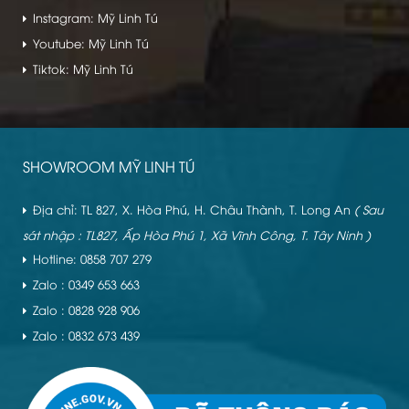
Instagram: Mỹ Linh Tú
Youtube: Mỹ Linh Tú
Tiktok: Mỹ Linh Tú
SHOWROOM MỸ LINH TÚ
Địa chỉ: TL 827, X. Hòa Phú, H. Châu Thành, T. Long An
( Sau
sát nhập : TL827, Ấp Hòa Phú 1, Xã Vĩnh Công, T. Tây Ninh )
Hotline: 0858 707 279
Zalo : 0349 653 663
Zalo : 0828 928 906
Zalo : 0832 673 439