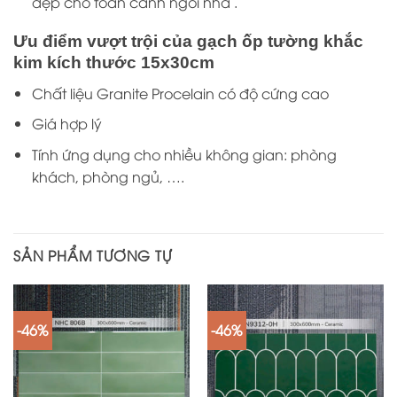
đẹp cho toàn cảnh ngôi nhà .
Ưu điểm vượt trội của gạch ốp tường khắc
kim kích thước 15x30cm
Chất liệu Granite Procelain có độ cứng cao
Giá hợp lý
Tính ứng dụng cho nhiều không gian: phòng
khách, phòng ngủ, ….
SẢN PHẨM TƯƠNG TỰ
-46%
-46%