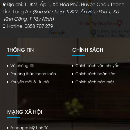
Địa chỉ: TL 827, Ấp 1, Xã Hòa Phú, Huyện Châu Thành,
Tỉnh Long An
(
Sau sát nhập
: TL827, Ấp Hòa Phú 1, Xã
Vĩnh Công, T. Tây Ninh)
Hotline: 0858 707 279
THÔNG TIN
CHÍNH SÁCH
Về chúng tôi
Chính sách vận chuyển
Phương thức thanh toán
Chính sách hoàn tiền
Khuyến mãi & Ưu đãi
Chính sách bảo mật
MẠNG XÃ HỘI
Fanpage: Mỹ Linh Tú