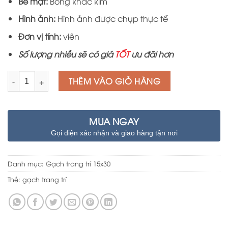
Bề mặt:
Bóng khắc kim
Hình ảnh:
Hình ảnh được chụp thực tế
Đơn vị tính:
viên
Số lượng nhiều sẽ có giá
TỐT
ưu đãi hơn
Số lượng
THÊM VÀO GIỎ HÀNG
MUA NGAY
Gọi điện xác nhận và giao hàng tận nơi
Danh mục:
Gạch trang trí 15x30
Thẻ:
gạch trang trí