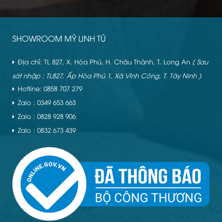
SHOWROOM MỸ LINH TÚ
Địa chỉ: TL 827, X. Hòa Phú, H. Châu Thành, T. Long An
( Sau
sát nhập : TL827, Ấp Hòa Phú 1, Xã Vĩnh Công, T. Tây Ninh )
Hotline: 0858 707 279
Zalo : 0349 653 663
Zalo : 0828 928 906
Zalo : 0832 673 439