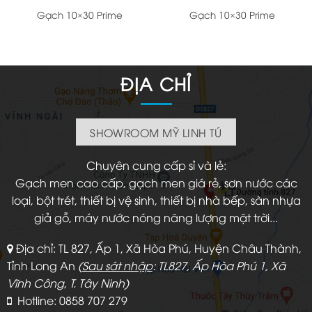
Gạch 10×30 Prime
Gạch 10×30 Prime
ĐỊA CHỈ
SHOWROOM MỸ LINH TÚ
Chuyên cung cấp sỉ và lẻ:
Gạch men cao cấp, gạch men giá rẻ, sơn nước các
loại, bột trét, thiết bị vệ sinh, thiết bị nhà bếp, sàn nhựa
giả gỗ, máy nước nóng năng lượng mặt trời...
Địa chỉ: TL 827, Ấp 1, Xã Hòa Phú, Huyện Châu Thành,
Tỉnh Long An
(
Sau sát nhập
: TL827, Ấp Hòa Phú 1, Xã
Vĩnh Công, T. Tây Ninh)
Hotline: 0858 707 279