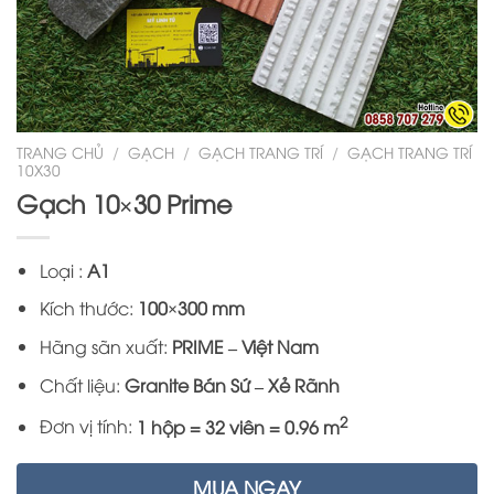
TRANG CHỦ
/
GẠCH
/
GẠCH TRANG TRÍ
/
GẠCH TRANG TRÍ
10X30
Gạch 10×30 Prime
Loại :
A1
Kích thước:
100×300 mm
Hãng sãn xuất:
PRIME – Việt Nam
Chất liệu:
Granite Bán Sứ – Xẻ Rãnh
2
Đơn vị tính:
1 hộp = 32 viên = 0.96 m
MUA NGAY