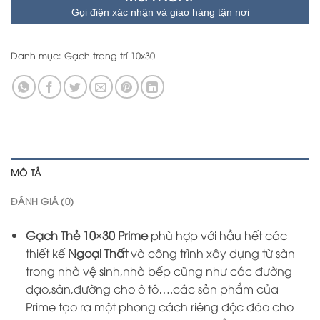
Gọi điện xác nhận và giao hàng tận nơi
Danh mục:
Gạch trang trí 10x30
MÔ TẢ
ĐÁNH GIÁ (0)
Gạch Thẻ 10×30 Prime
phù hợp với hầu hết các
thiết kế
Ngoại Thất
và công trình xây dựng từ sàn
trong nhà vệ sinh,nhà bếp cũng như các đường
dạo,sân,đường cho ô tô….các sản phẩm của
Prime tạo ra một phong cách riêng độc đáo cho